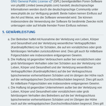
GNU General Public License v2
“ (GPL) bereitgestellten Foren-Software
von phpBB Limited (www.phpbb.com) handelt; deutschsprachige
Informationen werden durch die deutschsprachige Community unter
www.phpbb.de zur Verfügung gestellt. Beide haben keinen Einfluss auf
die Art und Weise, wie die Software verwendet wird. Sie können
insbesondere die Verwendung der Software für bestimmte Zwecke nicht
untersagen oder auf Inhalte fremder Foren Einfluss nehmen.
5. GEWÄHRLEISTUNG
Der Betreiber haftet mit Ausnahme der Verletzung von Leben, Körper
und Gesundheit und der Verletzung wesentlicher Vertragspflichten
(Kardinalpflichten) nur für Schäden, die auf ein vorsätzliches oder grob
fahrlässiges Verhalten zurückzuführen sind. Dies gilt auch für mittelbare
Folgeschäden wie insbesondere entgangenen Gewinn.
Die Haftung ist gegenüber Verbrauchern außer bei vorsätzlichem oder
grob fahrlässigem Verhalten oder bei Schäden aus der Verletzung von
Leben, Körper und Gesundheit und der Verletzung wesentlicher
Vertragspflichten (Kardinalpflichten) auf die bei Vertragsschluss
typischerweise vorhersehbaren Schäden und im übrigen der Höhe nach
auf die vertragstypischen Durchschnittsschäden begrenzt. Dies gilt auch
für mittelbare Folgeschäden wie insbesondere entgangenen Gewinn.
Die Haftung ist gegenüber Unternehmern außer bei der Verletzung von
Leben, Körper und Gesundheit oder vorsätzlichem oder grob
fahrlässigem Verhalten des Betreibers auf die bei Vertragsschluss
typischerweise vorhersehbaren Schäden und im Übrigen der Höhe
nach auf die vertragstypischen Durchschnittsschäden begrenzt. Dies gilt