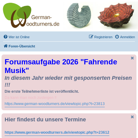
Drechseln und
Kunsthandwerk -
German-Woodturners
*Forum Sauerland*
Der Treffpunkt für Drechsler und Freunde des Kunsthandwerks
Wer ist Online
Registrieren
Anmelden
Foren-Übersicht
Forumsaufgabe 2026 "Fahrende
Musik"
In diesem Jahr wieder mit gesponserten Preisen
!!!
Die erste Teilnehmerliste ist veröffentlicht.
Da kann man noch zusteigen !!
https://www.german-woodturners.de/viewtopic.php?t=23813
Hier findest du unsere Termine
https://www.german-woodturners.de/viewtopic.php?t=23612