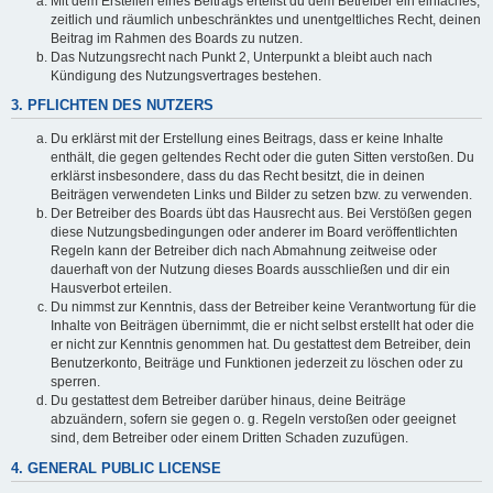
Mit dem Erstellen eines Beitrags erteilst du dem Betreiber ein einfaches,
zeitlich und räumlich unbeschränktes und unentgeltliches Recht, deinen
Beitrag im Rahmen des Boards zu nutzen.
Das Nutzungsrecht nach Punkt 2, Unterpunkt a bleibt auch nach
Kündigung des Nutzungsvertrages bestehen.
3. PFLICHTEN DES NUTZERS
Du erklärst mit der Erstellung eines Beitrags, dass er keine Inhalte
enthält, die gegen geltendes Recht oder die guten Sitten verstoßen. Du
erklärst insbesondere, dass du das Recht besitzt, die in deinen
Beiträgen verwendeten Links und Bilder zu setzen bzw. zu verwenden.
Der Betreiber des Boards übt das Hausrecht aus. Bei Verstößen gegen
diese Nutzungsbedingungen oder anderer im Board veröffentlichten
Regeln kann der Betreiber dich nach Abmahnung zeitweise oder
dauerhaft von der Nutzung dieses Boards ausschließen und dir ein
Hausverbot erteilen.
Du nimmst zur Kenntnis, dass der Betreiber keine Verantwortung für die
Inhalte von Beiträgen übernimmt, die er nicht selbst erstellt hat oder die
er nicht zur Kenntnis genommen hat. Du gestattest dem Betreiber, dein
Benutzerkonto, Beiträge und Funktionen jederzeit zu löschen oder zu
sperren.
Du gestattest dem Betreiber darüber hinaus, deine Beiträge
abzuändern, sofern sie gegen o. g. Regeln verstoßen oder geeignet
sind, dem Betreiber oder einem Dritten Schaden zuzufügen.
4. GENERAL PUBLIC LICENSE