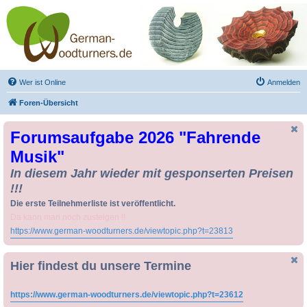
Drechseln und
Kunsthandwerk -
German-Woodturners
*Forum Sauerland*
Der Treffpunkt für Drechsler und Freunde des Kunsthandwerks
Wer ist Online
Anmelden
Foren-Übersicht
Forumsaufgabe 2026 "Fahrende
Musik"
In diesem Jahr wieder mit gesponserten Preisen
!!!
Die erste Teilnehmerliste ist veröffentlicht.
Da kann man noch zusteigen !!
https://www.german-woodturners.de/viewtopic.php?t=23813
Hier findest du unsere Termine
https://www.german-woodturners.de/viewtopic.php?t=23612