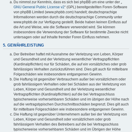
Du nimmst zur Kenntnis, dass es sich bei phpBB um eine unter der „
GNU General Public License v2
“ (GPL) bereitgestellten Foren-Software
von phpBB Limited (www.phpbb.com) handelt; deutschsprachige
Informationen werden durch die deutschsprachige Community unter
www.phpbb.de zur Verfügung gestellt. Beide haben keinen Einfluss auf
die Art und Weise, wie die Software verwendet wird. Sie können
insbesondere die Verwendung der Software für bestimmte Zwecke nicht
untersagen oder auf Inhalte fremder Foren Einfluss nehmen.
5. GEWÄHRLEISTUNG
Der Betreiber haftet mit Ausnahme der Verletzung von Leben, Körper
und Gesundheit und der Verletzung wesentlicher Vertragspflichten
(Kardinalpflichten) nur für Schäden, die auf ein vorsätzliches oder grob
fahrlässiges Verhalten zurückzuführen sind. Dies gilt auch für mittelbare
Folgeschäden wie insbesondere entgangenen Gewinn.
Die Haftung ist gegenüber Verbrauchern außer bei vorsätzlichem oder
grob fahrlässigem Verhalten oder bei Schäden aus der Verletzung von
Leben, Körper und Gesundheit und der Verletzung wesentlicher
Vertragspflichten (Kardinalpflichten) auf die bei Vertragsschluss
typischerweise vorhersehbaren Schäden und im übrigen der Höhe nach
auf die vertragstypischen Durchschnittsschäden begrenzt. Dies gilt auch
für mittelbare Folgeschäden wie insbesondere entgangenen Gewinn.
Die Haftung ist gegenüber Unternehmern außer bei der Verletzung von
Leben, Körper und Gesundheit oder vorsätzlichem oder grob
fahrlässigem Verhalten des Betreibers auf die bei Vertragsschluss
typischerweise vorhersehbaren Schäden und im Übrigen der Höhe