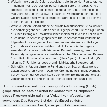
Weiterhin werden die Daten gespeichert, die du bei der Registrierung,
in deinem Profil oder deinem persönlichem Bereich angibst. Für die
Registrierung sind mindestens ein eindeutiger Benutzername, eine E-
Mail-Adresse und ein Passwort notwendig. Wenn durch den Betreiber
weitere Daten als notwendig festgelegt wurden, so ist dies für dich vor
deren Eingabe ersichtlich.
Wenn du einen Beitrag oder eine private Nachricht erstellst, so werden
die dort eingegebenen Daten ebenfalls gespeichert. Gleiches gilt, wenn
du einen Beitrag als Entwurf zwischenspeicherst. In diesen Fällen wird
auch deine IP-Adresse gespeichert. Die IP-Adresse wird weiterhin bei
folgenden Aktionen gespeichert: Löschen und Ändern von Beiträgen
(dazu zählen Private Nachrichten und Umfragen), Änderungen an
zentralen Profildaten (E-Mail-Adresse, Kontoaktivierung, Benutzer-
Passwort) und gescheiterte Anmeldeversuche. Die von deinem Browser
übermittelte Browser-Kennzeichnung (User Agent) wird nur in der „Wer
ist online?“-Funktion angezeigt und nicht dauerhaft gespeichert.
Schließlich erfordern einzelne Funktionen des Boards, dass weitere
Daten gespeichert werden. Dazu gehören dein Abstimmungsverhalten
bei Umfragen, der Gelesen-Status von deinen Beiträgen oder explizit
von dir gesetzte Lesezeichen oder Benachrichtigungsfunktionen.
Dein Passwort wird mit einer Einwege-Verschlüsselung (Hash)
gespeichert, so dass es sicher ist. Jedoch wird dir empfohlen,
dieses Passwort nicht auf einer Vielzahl von Webseiten zu
verwenden. Das Passwort ist dein Schlüssel zu deinem
Benutzerkonto für das Board, also geh mit ihm sorgsam um.