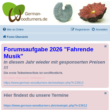
Drechseln und
Kunsthandwerk -
German-Woodturners
*Forum Sauerland*
Der Treffpunkt für Drechsler und Freunde des Kunsthandwerks
Wer ist Online
Registrieren
Anmelden
Foren-Übersicht
Forumsaufgabe 2026 "Fahrende
Musik"
In diesem Jahr wieder mit gesponserten Preisen
!!!
Die erste Teilnehmerliste ist veröffentlicht.
Da kann man noch zusteigen !!
https://www.german-woodturners.de/viewtopic.php?t=23813
Hier findest du unsere Termine
https://www.german-woodturners.de/viewtopic.php?t=23612