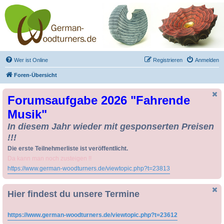
Drechseln und
Kunsthandwerk -
German-Woodturners
*Forum Sauerland*
Der Treffpunkt für Drechsler und Freunde des Kunsthandwerks
Wer ist Online
Registrieren
Anmelden
Foren-Übersicht
Forumsaufgabe 2026 "Fahrende
Musik"
In diesem Jahr wieder mit gesponserten Preisen
!!!
Die erste Teilnehmerliste ist veröffentlicht.
Da kann man noch zusteigen !!
https://www.german-woodturners.de/viewtopic.php?t=23813
Hier findest du unsere Termine
https://www.german-woodturners.de/viewtopic.php?t=23612