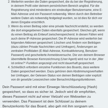
Weiterhin werden die Daten gespeichert, die du bei der Registrierung,
in deinem Profil oder deinem persönlichem Bereich angibst. Für die
Registrierung sind mindestens ein eindeutiger Benutzername, eine E-
Mail-Adresse und ein Passwort notwendig. Wenn durch den Betreiber
weitere Daten als notwendig festgelegt wurden, so ist dies für dich vor
deren Eingabe ersichtlich.
Wenn du einen Beitrag oder eine private Nachricht erstellst, so werden
die dort eingegebenen Daten ebenfalls gespeichert. Gleiches gilt, wenn
du einen Beitrag als Entwurf zwischenspeicherst. In diesen Fällen wird
auch deine IP-Adresse gespeichert. Die IP-Adresse wird weiterhin bei
folgenden Aktionen gespeichert: Löschen und Ändern von Beiträgen
(dazu zählen Private Nachrichten und Umfragen), Änderungen an
zentralen Profildaten (E-Mail-Adresse, Kontoaktivierung, Benutzer-
Passwort) und gescheiterte Anmeldeversuche. Die von deinem Browser
übermittelte Browser-Kennzeichnung (User Agent) wird nur in der „Wer
ist online?“-Funktion angezeigt und nicht dauerhaft gespeichert.
Schließlich erfordern einzelne Funktionen des Boards, dass weitere
Daten gespeichert werden. Dazu gehören dein Abstimmungsverhalten
bei Umfragen, der Gelesen-Status von deinen Beiträgen oder explizit
von dir gesetzte Lesezeichen oder Benachrichtigungsfunktionen.
Dein Passwort wird mit einer Einwege-Verschlüsselung (Hash)
gespeichert, so dass es sicher ist. Jedoch wird dir empfohlen,
dieses Passwort nicht auf einer Vielzahl von Webseiten zu
verwenden. Das Passwort ist dein Schlüssel zu deinem
Benutzerkonto für das Board, also geh mit ihm sorgsam um.