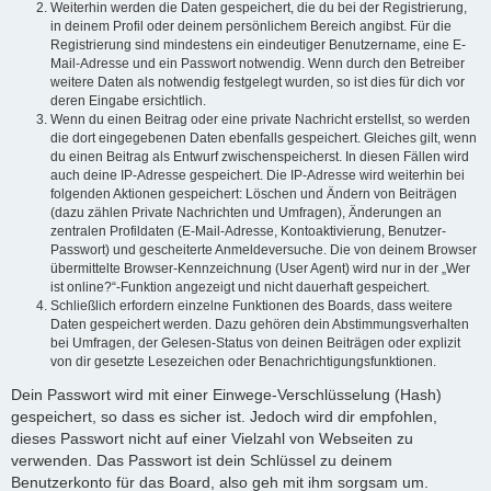
Weiterhin werden die Daten gespeichert, die du bei der Registrierung,
in deinem Profil oder deinem persönlichem Bereich angibst. Für die
Registrierung sind mindestens ein eindeutiger Benutzername, eine E-
Mail-Adresse und ein Passwort notwendig. Wenn durch den Betreiber
weitere Daten als notwendig festgelegt wurden, so ist dies für dich vor
deren Eingabe ersichtlich.
Wenn du einen Beitrag oder eine private Nachricht erstellst, so werden
die dort eingegebenen Daten ebenfalls gespeichert. Gleiches gilt, wenn
du einen Beitrag als Entwurf zwischenspeicherst. In diesen Fällen wird
auch deine IP-Adresse gespeichert. Die IP-Adresse wird weiterhin bei
folgenden Aktionen gespeichert: Löschen und Ändern von Beiträgen
(dazu zählen Private Nachrichten und Umfragen), Änderungen an
zentralen Profildaten (E-Mail-Adresse, Kontoaktivierung, Benutzer-
Passwort) und gescheiterte Anmeldeversuche. Die von deinem Browser
übermittelte Browser-Kennzeichnung (User Agent) wird nur in der „Wer
ist online?“-Funktion angezeigt und nicht dauerhaft gespeichert.
Schließlich erfordern einzelne Funktionen des Boards, dass weitere
Daten gespeichert werden. Dazu gehören dein Abstimmungsverhalten
bei Umfragen, der Gelesen-Status von deinen Beiträgen oder explizit
von dir gesetzte Lesezeichen oder Benachrichtigungsfunktionen.
Dein Passwort wird mit einer Einwege-Verschlüsselung (Hash)
gespeichert, so dass es sicher ist. Jedoch wird dir empfohlen,
dieses Passwort nicht auf einer Vielzahl von Webseiten zu
verwenden. Das Passwort ist dein Schlüssel zu deinem
Benutzerkonto für das Board, also geh mit ihm sorgsam um.