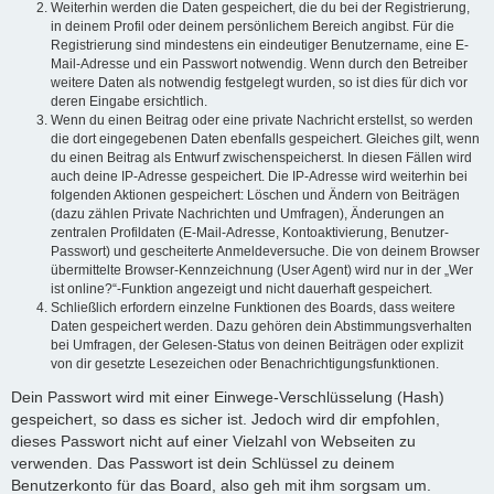
Weiterhin werden die Daten gespeichert, die du bei der Registrierung,
in deinem Profil oder deinem persönlichem Bereich angibst. Für die
Registrierung sind mindestens ein eindeutiger Benutzername, eine E-
Mail-Adresse und ein Passwort notwendig. Wenn durch den Betreiber
weitere Daten als notwendig festgelegt wurden, so ist dies für dich vor
deren Eingabe ersichtlich.
Wenn du einen Beitrag oder eine private Nachricht erstellst, so werden
die dort eingegebenen Daten ebenfalls gespeichert. Gleiches gilt, wenn
du einen Beitrag als Entwurf zwischenspeicherst. In diesen Fällen wird
auch deine IP-Adresse gespeichert. Die IP-Adresse wird weiterhin bei
folgenden Aktionen gespeichert: Löschen und Ändern von Beiträgen
(dazu zählen Private Nachrichten und Umfragen), Änderungen an
zentralen Profildaten (E-Mail-Adresse, Kontoaktivierung, Benutzer-
Passwort) und gescheiterte Anmeldeversuche. Die von deinem Browser
übermittelte Browser-Kennzeichnung (User Agent) wird nur in der „Wer
ist online?“-Funktion angezeigt und nicht dauerhaft gespeichert.
Schließlich erfordern einzelne Funktionen des Boards, dass weitere
Daten gespeichert werden. Dazu gehören dein Abstimmungsverhalten
bei Umfragen, der Gelesen-Status von deinen Beiträgen oder explizit
von dir gesetzte Lesezeichen oder Benachrichtigungsfunktionen.
Dein Passwort wird mit einer Einwege-Verschlüsselung (Hash)
gespeichert, so dass es sicher ist. Jedoch wird dir empfohlen,
dieses Passwort nicht auf einer Vielzahl von Webseiten zu
verwenden. Das Passwort ist dein Schlüssel zu deinem
Benutzerkonto für das Board, also geh mit ihm sorgsam um.