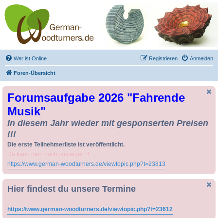
Drechseln und
Kunsthandwerk -
German-Woodturners
*Forum Sauerland*
Der Treffpunkt für Drechsler und Freunde des Kunsthandwerks
Wer ist Online
Registrieren
Anmelden
Foren-Übersicht
Forumsaufgabe 2026 "Fahrende
Musik"
In diesem Jahr wieder mit gesponserten Preisen
!!!
Die erste Teilnehmerliste ist veröffentlicht.
Da kann man noch zusteigen !!
https://www.german-woodturners.de/viewtopic.php?t=23813
Hier findest du unsere Termine
https://www.german-woodturners.de/viewtopic.php?t=23612