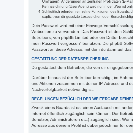
Umfragen), Änderungen an zentralen Profildaten (E-Mai
Kennzeichnung (User Agent) wird nur in der „Wer ist onl
Schließlich erfordern einzelne Funktionen des Boards,
explizit von dir gesetzte Lesezeichen oder Benachrichti
Dein Passwort wird mit einer Einwege-Verschlüsselung 
Webseiten zu verwenden. Das Passwort ist dein Schlü
Betreibers, von phpBB Limited oder ein Dritter berec
mein Passwort vergessen“ benutzen. Die phpBB-Softw
Passwort an diese Adresse, mit dem du dann auf das 
GESTATTUNG DER DATENSPEICHERUNG
Du gestattest dem Betreiber, die von dir eingegeben
Darüber hinaus ist der Betreiber berechtigt, im Rahm
und Aktionen zusammen mit deiner IP-Adresse und de
Nachverfolgbarkeit notwendig ist.
REGELUNGEN BEZÜGLICH DER WEITERGABE DEINE
Zweck eines Boards ist es, einen Austausch mit andere
Internet öffentlich zugänglich sein können. Der Betrei
Benutzer, Administratoren etc.) zugänglich sind. Wen
Adresse aus deinem Profil ist dabei jedoch nur für de