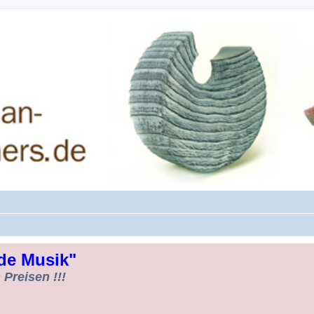
rman-Woodturners *Forum Sauerland*
de Musik"
Preisen !!!