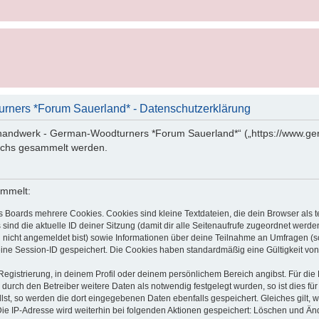
rners *Forum Sauerland* - Datenschutzerklärung
sthandwerk - German-Woodturners *Forum Sauerland*“ („https://www.ge
uchs gesammelt werden.
ammelt:
s Boards mehrere Cookies. Cookies sind kleine Textdateien, die dein Browser als
 sind die aktuelle ID deiner Sitzung (damit dir alle Seitenaufrufe zugeordnet werd
u nicht angemeldet bist) sowie Informationen über deine Teilnahme an Umfragen (s
eine Session-ID gespeichert. Die Cookies haben standardmäßig eine Gültigkeit von 
Registrierung, in deinem Profil oder deinem persönlichem Bereich angibst. Für di
rch den Betreiber weitere Daten als notwendig festgelegt wurden, so ist dies für 
llst, so werden die dort eingegebenen Daten ebenfalls gespeichert. Gleiches gilt, 
Die IP-Adresse wird weiterhin bei folgenden Aktionen gespeichert: Löschen und Än