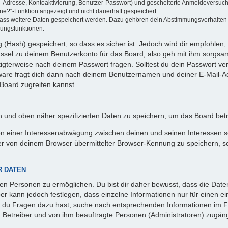
l-Adresse, Kontoaktivierung, Benutzer-Passwort) und gescheiterte Anmeldeversuch
ine?“-Funktion angezeigt und nicht dauerhaft gespeichert.
 dass weitere Daten gespeichert werden. Dazu gehören dein Abstimmungsverhalten
gungsfunktionen.
(Hash) gespeichert, so dass es sicher ist. Jedoch wird dir empfohlen, 
ssel zu deinem Benutzerkonto für das Board, also geh mit ihm sorgsam
htigterweise nach deinem Passwort fragen. Solltest du dein Passwort v
are fragt dich dann nach deinem Benutzernamen und deiner E-Mail-Ad
Board zugreifen kannst.
en und oben näher spezifizierten Daten zu speichern, um das Board bet
en einer Interessenabwägung zwischen deinen und seinen Interessen sow
r von deinem Browser übermittelter Browser-Kennung zu speichern, so
R DATEN
n Personen zu ermöglichen. Du bist dir daher bewusst, dass die Daten d
ber kann jedoch festlegen, dass einzelne Informationen nur für einen ei
n du Fragen dazu hast, suche nach entsprechenden Informationen im Fo
n Betreiber und von ihm beauftragte Personen (Administratoren) zugäng