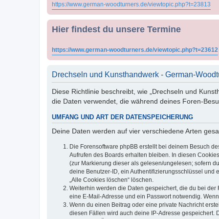
https://www.german-woodturners.de/viewtopic.php?t=23813
Hier findest du unsere Termine
https://www.german-woodturners.de/viewtopic.php?t=23612
Drechseln und Kunsthandwerk - German-Woodtu
Diese Richtlinie beschreibt, wie „Drechseln und Kun
die Daten verwendet, die während deines Foren-Bes
UMFANG UND ART DER DATENSPEICHERUNG
Deine Daten werden auf vier verschiedene Arten ges
Die Forensoftware phpBB erstellt bei deinem Besuch de
Aufrufen des Boards erhalten bleiben. In diesen Cookies
(zur Markierung dieser als gelesen/ungelesen; sofern d
deine Benutzer-ID, ein Authentifizierungsschlüssel und 
„Alle Cookies löschen“ löschen.
Weiterhin werden die Daten gespeichert, die du bei der 
eine E-Mail-Adresse und ein Passwort notwendig. Wenn du
Wenn du einen Beitrag oder eine private Nachricht erste
diesen Fällen wird auch deine IP-Adresse gespeichert. 