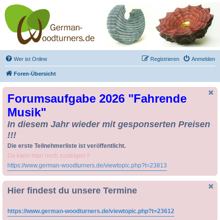
Drechseln und
Kunsthandwerk -
German-Woodturners
*Forum Sauerland*
Der Treffpunkt für Drechsler und Freunde des Kunsthandwerks
Wer ist Online
Registrieren
Anmelden
Foren-Übersicht
Forumsaufgabe 2026 "Fahrende
Musik"
In diesem Jahr wieder mit gesponserten Preisen
!!!
Die erste Teilnehmerliste ist veröffentlicht.
Da kann man noch zusteigen !!
https://www.german-woodturners.de/viewtopic.php?t=23813
Hier findest du unsere Termine
https://www.german-woodturners.de/viewtopic.php?t=23612