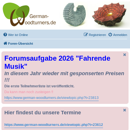
Drechseln und
Kunsthandwerk -
German-Woodturners
*Forum Sauerland*
Der Treffpunkt für Drechsler und Freunde des Kunsthandwerks
Wer ist Online
Registrieren
Anmelden
Foren-Übersicht
Forumsaufgabe 2026 "Fahrende
Musik"
In diesem Jahr wieder mit gesponserten Preisen
!!!
Die erste Teilnehmerliste ist veröffentlicht.
Da kann man noch zusteigen !!
https://www.german-woodturners.de/viewtopic.php?t=23813
Hier findest du unsere Termine
https://www.german-woodturners.de/viewtopic.php?t=23612