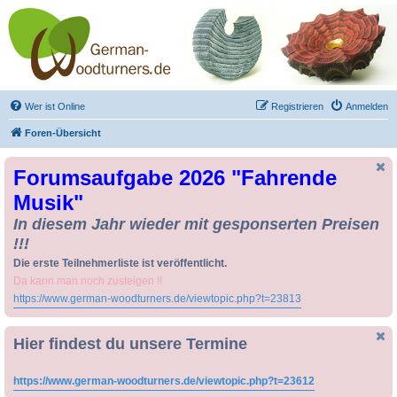
Drechseln und
Kunsthandwerk -
German-Woodturners
*Forum Sauerland*
Der Treffpunkt für Drechsler und Freunde des Kunsthandwerks
Wer ist Online
Registrieren
Anmelden
Foren-Übersicht
Forumsaufgabe 2026 "Fahrende
Musik"
In diesem Jahr wieder mit gesponserten Preisen
!!!
Die erste Teilnehmerliste ist veröffentlicht.
Da kann man noch zusteigen !!
https://www.german-woodturners.de/viewtopic.php?t=23813
Hier findest du unsere Termine
https://www.german-woodturners.de/viewtopic.php?t=23612