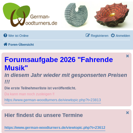
Drechseln und
Kunsthandwerk -
German-Woodturners
*Forum Sauerland*
Der Treffpunkt für Drechsler und Freunde des Kunsthandwerks
Wer ist Online
Registrieren
Anmelden
Foren-Übersicht
Forumsaufgabe 2026 "Fahrende
Musik"
In diesem Jahr wieder mit gesponserten Preisen
!!!
Die erste Teilnehmerliste ist veröffentlicht.
Da kann man noch zusteigen !!
https://www.german-woodturners.de/viewtopic.php?t=23813
Hier findest du unsere Termine
https://www.german-woodturners.de/viewtopic.php?t=23612