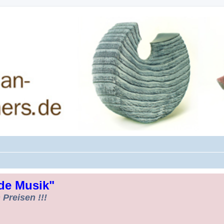
rman-Woodturners *Forum Sauerland*
de Musik"
Preisen !!!