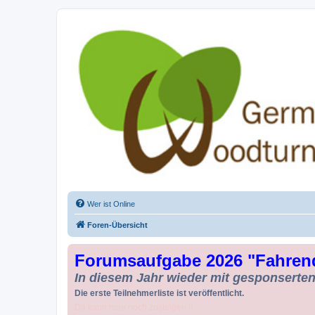
Drechseln und Kunsthandwerk - Ge
Der Treffpunkt für Drechsler und Freunde des Kunsthandwerks
Wer ist Online
Foren-Übersicht
Forumsaufgabe 2026 "Fahren
In diesem Jahr wieder mit gesponserten 
Die erste Teilnehmerliste ist veröffentlicht.
Da kann man noch zusteigen !!