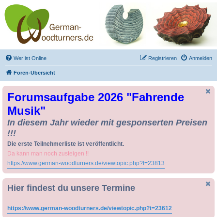
Drechseln und
Kunsthandwerk -
German-Woodturners
*Forum Sauerland*
Der Treffpunkt für Drechsler und Freunde des Kunsthandwerks
Wer ist Online
Registrieren
Anmelden
Foren-Übersicht
Forumsaufgabe 2026 "Fahrende
Musik"
In diesem Jahr wieder mit gesponserten Preisen
!!!
Die erste Teilnehmerliste ist veröffentlicht.
Da kann man noch zusteigen !!
https://www.german-woodturners.de/viewtopic.php?t=23813
Hier findest du unsere Termine
https://www.german-woodturners.de/viewtopic.php?t=23612