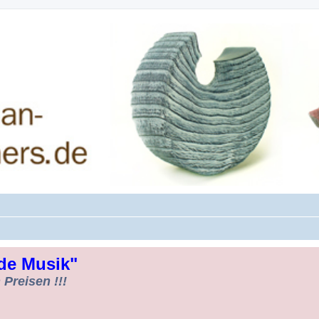
rman-Woodturners *Forum Sauerland*
de Musik"
Preisen !!!