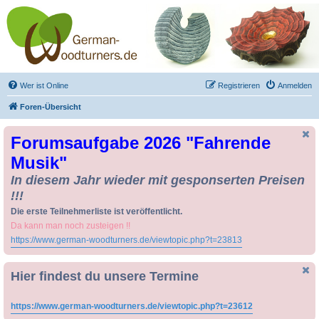
Drechseln und
Kunsthandwerk -
German-Woodturners
*Forum Sauerland*
Der Treffpunkt für Drechsler und Freunde des Kunsthandwerks
Wer ist Online
Registrieren
Anmelden
Foren-Übersicht
Forumsaufgabe 2026 "Fahrende
Musik"
In diesem Jahr wieder mit gesponserten Preisen
!!!
Die erste Teilnehmerliste ist veröffentlicht.
Da kann man noch zusteigen !!
https://www.german-woodturners.de/viewtopic.php?t=23813
Hier findest du unsere Termine
https://www.german-woodturners.de/viewtopic.php?t=23612