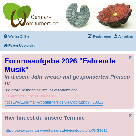
Drechseln und
Kunsthandwerk -
German-Woodturners
*Forum Sauerland*
Der Treffpunkt für Drechsler und Freunde des Kunsthandwerks
Wer ist Online
Registrieren
Anmelden
Foren-Übersicht
Forumsaufgabe 2026 "Fahrende
Musik"
In diesem Jahr wieder mit gesponserten Preisen
!!!
Die erste Teilnehmerliste ist veröffentlicht.
Da kann man noch zusteigen !!
https://www.german-woodturners.de/viewtopic.php?t=23813
Hier findest du unsere Termine
https://www.german-woodturners.de/viewtopic.php?t=23612