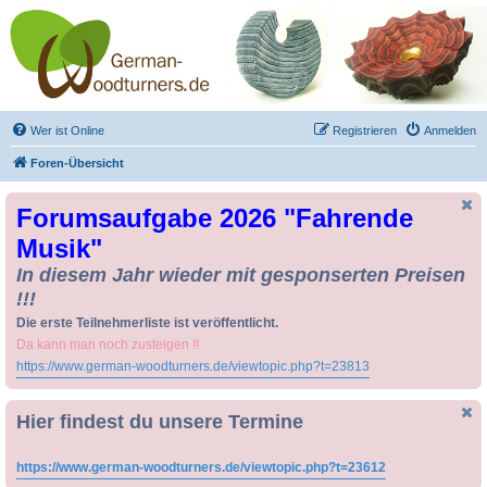
Drechseln und
Kunsthandwerk -
German-Woodturners
*Forum Sauerland*
Der Treffpunkt für Drechsler und Freunde des Kunsthandwerks
Wer ist Online
Registrieren
Anmelden
Foren-Übersicht
Forumsaufgabe 2026 "Fahrende
Musik"
In diesem Jahr wieder mit gesponserten Preisen
!!!
Die erste Teilnehmerliste ist veröffentlicht.
Da kann man noch zusteigen !!
https://www.german-woodturners.de/viewtopic.php?t=23813
Hier findest du unsere Termine
https://www.german-woodturners.de/viewtopic.php?t=23612