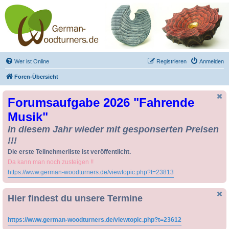
Drechseln und
Kunsthandwerk -
German-Woodturners
*Forum Sauerland*
Der Treffpunkt für Drechsler und Freunde des Kunsthandwerks
Wer ist Online
Registrieren
Anmelden
Foren-Übersicht
Forumsaufgabe 2026 "Fahrende
Musik"
In diesem Jahr wieder mit gesponserten Preisen
!!!
Die erste Teilnehmerliste ist veröffentlicht.
Da kann man noch zusteigen !!
https://www.german-woodturners.de/viewtopic.php?t=23813
Hier findest du unsere Termine
https://www.german-woodturners.de/viewtopic.php?t=23612