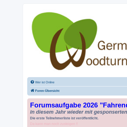
Drechseln und Kunsthandwerk - Ge
Der Treffpunkt für Drechsler und Freunde des Kunsthandwerks
Wer ist Online
Foren-Übersicht
Forumsaufgabe 2026 "Fahren
In diesem Jahr wieder mit gesponserten 
Die erste Teilnehmerliste ist veröffentlicht.
Da kann man noch zusteigen !!