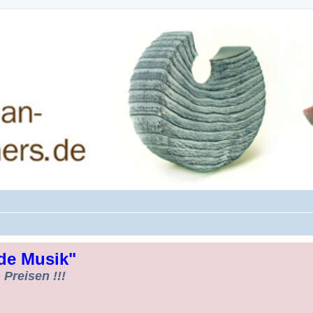
rman-Woodturners *Forum Sauerland*
de Musik"
Preisen !!!