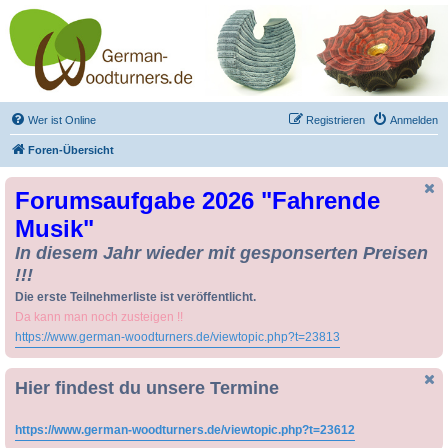
Drechseln und
Kunsthandwerk -
German-Woodturners
*Forum Sauerland*
Der Treffpunkt für Drechsler und Freunde des Kunsthandwerks
Wer ist Online
Registrieren
Anmelden
Foren-Übersicht
Forumsaufgabe 2026 "Fahrende
Musik"
In diesem Jahr wieder mit gesponserten Preisen
!!!
Die erste Teilnehmerliste ist veröffentlicht.
Da kann man noch zusteigen !!
https://www.german-woodturners.de/viewtopic.php?t=23813
Hier findest du unsere Termine
https://www.german-woodturners.de/viewtopic.php?t=23612