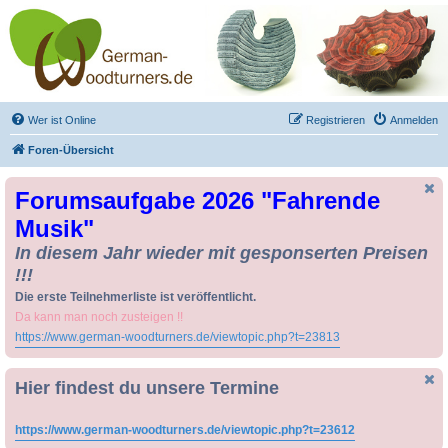
Drechseln und
Kunsthandwerk -
German-Woodturners
*Forum Sauerland*
Der Treffpunkt für Drechsler und Freunde des Kunsthandwerks
Wer ist Online
Registrieren
Anmelden
Foren-Übersicht
Forumsaufgabe 2026 "Fahrende
Musik"
In diesem Jahr wieder mit gesponserten Preisen
!!!
Die erste Teilnehmerliste ist veröffentlicht.
Da kann man noch zusteigen !!
https://www.german-woodturners.de/viewtopic.php?t=23813
Hier findest du unsere Termine
https://www.german-woodturners.de/viewtopic.php?t=23612