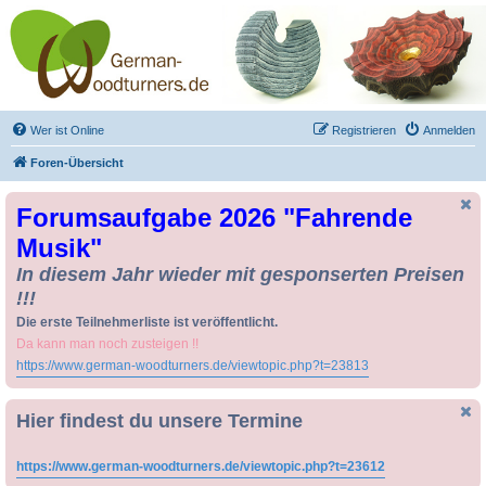
Drechseln und
Kunsthandwerk -
German-Woodturners
*Forum Sauerland*
Der Treffpunkt für Drechsler und Freunde des Kunsthandwerks
Wer ist Online
Registrieren
Anmelden
Foren-Übersicht
Forumsaufgabe 2026 "Fahrende
Musik"
In diesem Jahr wieder mit gesponserten Preisen
!!!
Die erste Teilnehmerliste ist veröffentlicht.
Da kann man noch zusteigen !!
https://www.german-woodturners.de/viewtopic.php?t=23813
Hier findest du unsere Termine
https://www.german-woodturners.de/viewtopic.php?t=23612