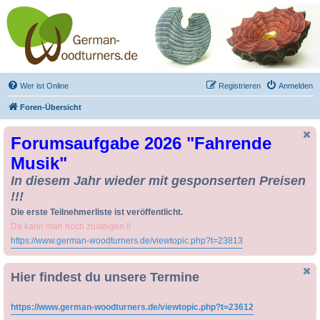
Drechseln und
Kunsthandwerk -
German-Woodturners
*Forum Sauerland*
Der Treffpunkt für Drechsler und Freunde des Kunsthandwerks
Wer ist Online
Registrieren
Anmelden
Foren-Übersicht
Forumsaufgabe 2026 "Fahrende
Musik"
In diesem Jahr wieder mit gesponserten Preisen
!!!
Die erste Teilnehmerliste ist veröffentlicht.
Da kann man noch zusteigen !!
https://www.german-woodturners.de/viewtopic.php?t=23813
Hier findest du unsere Termine
https://www.german-woodturners.de/viewtopic.php?t=23612