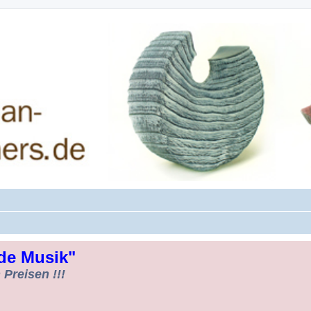
rman-Woodturners *Forum Sauerland*
de Musik"
Preisen !!!