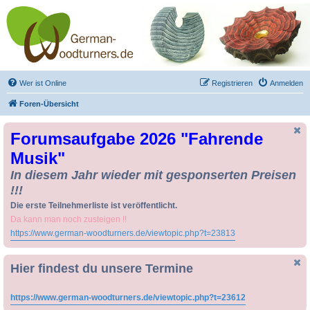
Drechseln und
Kunsthandwerk -
German-Woodturners
*Forum Sauerland*
Der Treffpunkt für Drechsler und Freunde des Kunsthandwerks
Wer ist Online
Registrieren
Anmelden
Foren-Übersicht
Forumsaufgabe 2026 "Fahrende
Musik"
In diesem Jahr wieder mit gesponserten Preisen
!!!
Die erste Teilnehmerliste ist veröffentlicht.
Da kann man noch zusteigen !!
https://www.german-woodturners.de/viewtopic.php?t=23813
Hier findest du unsere Termine
https://www.german-woodturners.de/viewtopic.php?t=23612