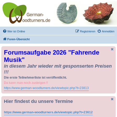
Drechseln und
Kunsthandwerk -
German-Woodturners
*Forum Sauerland*
Der Treffpunkt für Drechsler und Freunde des Kunsthandwerks
Wer ist Online
Registrieren
Anmelden
Foren-Übersicht
Forumsaufgabe 2026 "Fahrende
Musik"
In diesem Jahr wieder mit gesponserten Preisen
!!!
Die erste Teilnehmerliste ist veröffentlicht.
Da kann man noch zusteigen !!
https://www.german-woodturners.de/viewtopic.php?t=23813
Hier findest du unsere Termine
https://www.german-woodturners.de/viewtopic.php?t=23612