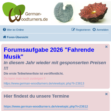
Drechseln und
Kunsthandwerk -
German-Woodturners
*Forum Sauerland*
Der Treffpunkt für Drechsler und Freunde des Kunsthandwerks
Wer ist Online
Registrieren
Anmelden
Foren-Übersicht
Forumsaufgabe 2026 "Fahrende
Musik"
In diesem Jahr wieder mit gesponserten Preisen
!!!
Die erste Teilnehmerliste ist veröffentlicht.
Da kann man noch zusteigen !!
https://www.german-woodturners.de/viewtopic.php?t=23813
Hier findest du unsere Termine
https://www.german-woodturners.de/viewtopic.php?t=23612