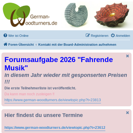
Drechseln und
Kunsthandwerk -
German-Woodturners
*Forum Sauerland*
Der Treffpunkt für Drechsler und Freunde des Kunsthandwerks
Wer ist Online
Registrieren
Anmelden
Foren-Übersicht
Kontakt mit der Board-Administration aufnehmen
Forumsaufgabe 2026 "Fahrende
Musik"
In diesem Jahr wieder mit gesponserten Preisen
!!!
Die erste Teilnehmerliste ist veröffentlicht.
Da kann man noch zusteigen !!
https://www.german-woodturners.de/viewtopic.php?t=23813
Hier findest du unsere Termine
https://www.german-woodturners.de/viewtopic.php?t=23612