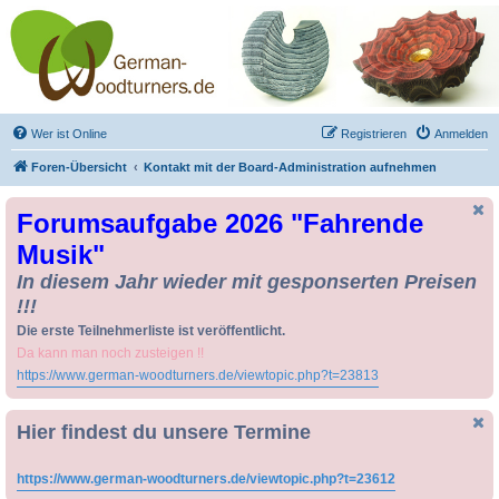
Drechseln und
Kunsthandwerk -
German-Woodturners
*Forum Sauerland*
Der Treffpunkt für Drechsler und Freunde des Kunsthandwerks
Wer ist Online
Registrieren
Anmelden
Foren-Übersicht
Kontakt mit der Board-Administration aufnehmen
Forumsaufgabe 2026 "Fahrende
Musik"
In diesem Jahr wieder mit gesponserten Preisen
!!!
Die erste Teilnehmerliste ist veröffentlicht.
Da kann man noch zusteigen !!
https://www.german-woodturners.de/viewtopic.php?t=23813
Hier findest du unsere Termine
https://www.german-woodturners.de/viewtopic.php?t=23612