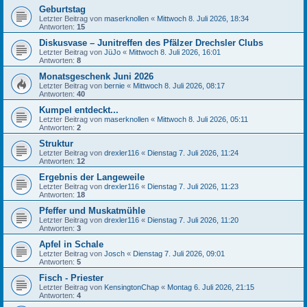
Geburtstag
Letzter Beitrag von
maserknollen
«
Mittwoch 8. Juli 2026, 18:34
Antworten:
15
Diskusvase – Junitreffen des Pfälzer Drechsler Clubs
Letzter Beitrag von
JüJo
«
Mittwoch 8. Juli 2026, 16:01
Antworten:
8
Monatsgeschenk Juni 2026
Letzter Beitrag von
bernie
«
Mittwoch 8. Juli 2026, 08:17
Antworten:
40
Kumpel entdeckt...
Letzter Beitrag von
maserknollen
«
Mittwoch 8. Juli 2026, 05:11
Antworten:
2
Struktur
Letzter Beitrag von
drexler116
«
Dienstag 7. Juli 2026, 11:24
Antworten:
12
Ergebnis der Langeweile
Letzter Beitrag von
drexler116
«
Dienstag 7. Juli 2026, 11:23
Antworten:
18
Pfeffer und Muskatmühle
Letzter Beitrag von
drexler116
«
Dienstag 7. Juli 2026, 11:20
Antworten:
3
Apfel in Schale
Letzter Beitrag von
Josch
«
Dienstag 7. Juli 2026, 09:01
Antworten:
5
Fisch - Priester
Letzter Beitrag von
KensingtonChap
«
Montag 6. Juli 2026, 21:15
Antworten:
4