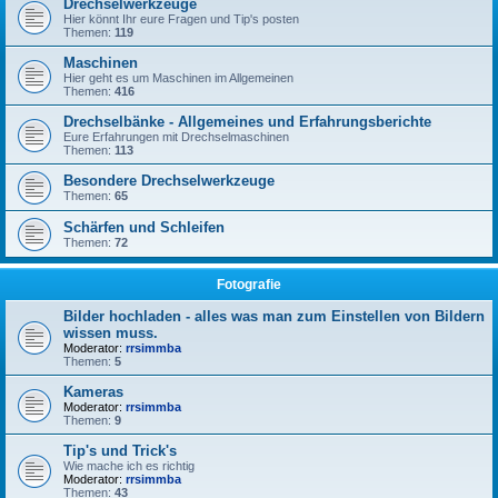
Drechselwerkzeuge
Hier könnt Ihr eure Fragen und Tip's posten
Themen:
119
Maschinen
Hier geht es um Maschinen im Allgemeinen
Themen:
416
Drechselbänke - Allgemeines und Erfahrungsberichte
Eure Erfahrungen mit Drechselmaschinen
Themen:
113
Besondere Drechselwerkzeuge
Themen:
65
Schärfen und Schleifen
Themen:
72
Fotografie
Bilder hochladen - alles was man zum Einstellen von Bildern
wissen muss.
Moderator:
rrsimmba
Themen:
5
Kameras
Moderator:
rrsimmba
Themen:
9
Tip's und Trick's
Wie mache ich es richtig
Moderator:
rrsimmba
Themen:
43