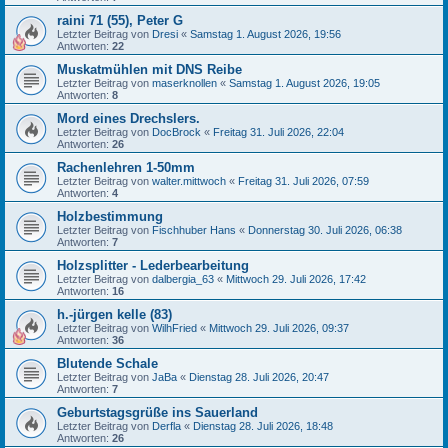
raini 71 (55), Peter G
Letzter Beitrag von
Dresi
«
Samstag 1. August 2026, 19:56
Antworten:
22
Muskatmühlen mit DNS Reibe
Letzter Beitrag von
maserknollen
«
Samstag 1. August 2026, 19:05
Antworten:
8
Mord eines Drechslers.
Letzter Beitrag von
DocBrock
«
Freitag 31. Juli 2026, 22:04
Antworten:
26
Rachenlehren 1-50mm
Letzter Beitrag von
walter.mittwoch
«
Freitag 31. Juli 2026, 07:59
Antworten:
4
Holzbestimmung
Letzter Beitrag von
Fischhuber Hans
«
Donnerstag 30. Juli 2026, 06:38
Antworten:
7
Holzsplitter - Lederbearbeitung
Letzter Beitrag von
dalbergia_63
«
Mittwoch 29. Juli 2026, 17:42
Antworten:
16
h.-jürgen kelle (83)
Letzter Beitrag von
WilhFried
«
Mittwoch 29. Juli 2026, 09:37
Antworten:
36
Blutende Schale
Letzter Beitrag von
JaBa
«
Dienstag 28. Juli 2026, 20:47
Antworten:
7
Geburtstagsgrüße ins Sauerland
Letzter Beitrag von
Derfla
«
Dienstag 28. Juli 2026, 18:48
Antworten:
26