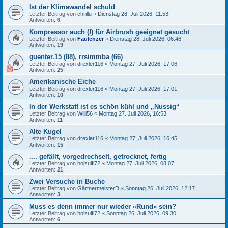
Ist der Klimawandel schuld
Letzter Beitrag von
chrillu
«
Dienstag 28. Juli 2026, 11:53
Antworten:
6
Kompressor auch (!) für Airbrush geeignet gesucht
Letzter Beitrag von
Faulenzer
«
Dienstag 28. Juli 2026, 06:46
Antworten:
19
guenter.15 (88), rrsimmba (66)
Letzter Beitrag von
drexler116
«
Montag 27. Juli 2026, 17:06
Antworten:
25
Amerikanische Eiche
Letzter Beitrag von
drexler116
«
Montag 27. Juli 2026, 17:01
Antworten:
10
In der Werkstatt ist es schön kühl und „Nussig“
Letzter Beitrag von
Willi56
«
Montag 27. Juli 2026, 16:53
Antworten:
11
Alte Kugel
Letzter Beitrag von
drexler116
«
Montag 27. Juli 2026, 16:45
Antworten:
15
.... gefällt, vorgedrechselt, getrocknet, fertig
Letzter Beitrag von
holzulfi72
«
Montag 27. Juli 2026, 08:07
Antworten:
21
Zwei Versuche in Buche
Letzter Beitrag von
GärtnermeisterD
«
Sonntag 26. Juli 2026, 12:17
Antworten:
3
Muss es denn immer nur wieder «Rund» sein?
Letzter Beitrag von
holzulfi72
«
Sonntag 26. Juli 2026, 09:30
Antworten:
6