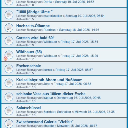
Letzter Beitrag von
Derfla
«
Sonntag 19. Juli 2026, 16:58
Antworten:
8
"1000 jährige Ulme "
Letzter Beitrag von
maserknollen
«
Sonntag 19. Juli 2026, 06:54
Antworten:
5
Hochzeits-Öllampe
Letzter Beitrag von
Rustikus
«
Samstag 18. Juli 2026, 14:16
Carsten wird bald 60!
Letzter Beitrag von
Wildhauer
«
Freitag 17. Juli 2026, 15:34
Antworten:
9
Wildhauer (65)
Letzter Beitrag von
Wildhauer
«
Freitag 17. Juli 2026, 15:29
Antworten:
7
Eschenschale
Letzter Beitrag von
bernie
«
Freitag 17. Juli 2026, 08:57
Antworten:
5
Kreisellabyrinth Ahorn und Nußbaum
Letzter Beitrag von
Jens
«
Freitag 17. Juli 2026, 06:38
Antworten:
13
schlanke Vase aus 100cm dicker Esche
Letzter Beitrag von
kaspar
«
Donnerstag 16. Juli 2026, 09:45
Antworten:
10
Salatschüssel
Letzter Beitrag von
Bernhard Schneider
«
Mittwoch 15. Juli 2026, 17:35
Antworten:
16
Zwischenstand Galerie "Vielfalt"
Letzter Beitrag von
chuede
«
Mittwoch 15. Juli 2026, 10:17