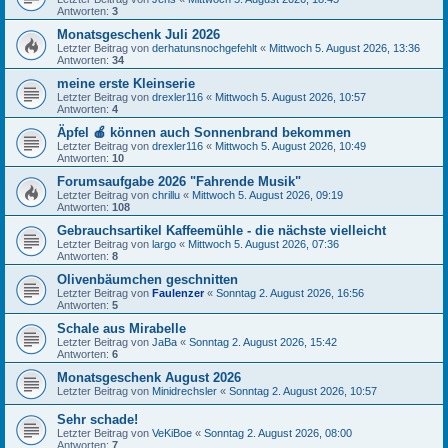
Antworten:
3
Monatsgeschenk Juli 2026
Letzter Beitrag von
derhatunsnochgefehlt
«
Mittwoch 5. August 2026, 13:36
Antworten:
34
meine erste Kleinserie
Letzter Beitrag von
drexler116
«
Mittwoch 5. August 2026, 10:57
Antworten:
4
Äpfel 🍎 können auch Sonnenbrand bekommen
Letzter Beitrag von
drexler116
«
Mittwoch 5. August 2026, 10:49
Antworten:
10
Forumsaufgabe 2026 "Fahrende Musik"
Letzter Beitrag von
chrillu
«
Mittwoch 5. August 2026, 09:19
Antworten:
108
Gebrauchsartikel Kaffeemühle - die nächste vielleicht
Letzter Beitrag von
largo
«
Mittwoch 5. August 2026, 07:36
Antworten:
8
Olivenbäumchen geschnitten
Letzter Beitrag von
Faulenzer
«
Sonntag 2. August 2026, 16:56
Antworten:
5
Schale aus Mirabelle
Letzter Beitrag von
JaBa
«
Sonntag 2. August 2026, 15:42
Antworten:
6
Monatsgeschenk August 2026
Letzter Beitrag von
Minidrechsler
«
Sonntag 2. August 2026, 10:57
Sehr schade!
Letzter Beitrag von
VeKiBoe
«
Sonntag 2. August 2026, 08:00
Antworten:
7