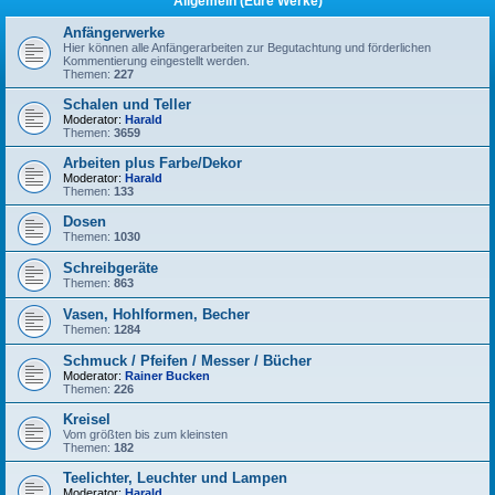
Allgemein (Eure Werke)
Anfängerwerke
Hier können alle Anfängerarbeiten zur Begutachtung und förderlichen
Kommentierung eingestellt werden.
Themen:
227
Schalen und Teller
Moderator:
Harald
Themen:
3659
Arbeiten plus Farbe/Dekor
Moderator:
Harald
Themen:
133
Dosen
Themen:
1030
Schreibgeräte
Themen:
863
Vasen, Hohlformen, Becher
Themen:
1284
Schmuck / Pfeifen / Messer / Bücher
Moderator:
Rainer Bucken
Themen:
226
Kreisel
Vom größten bis zum kleinsten
Themen:
182
Teelichter, Leuchter und Lampen
Moderator:
Harald