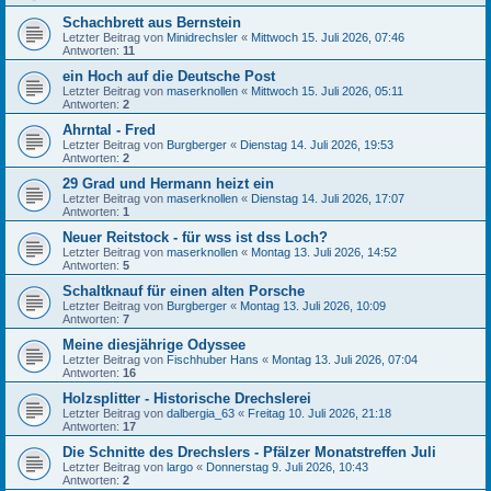
Schachbrett aus Bernstein
Letzter Beitrag von
Minidrechsler
«
Mittwoch 15. Juli 2026, 07:46
Antworten:
11
ein Hoch auf die Deutsche Post
Letzter Beitrag von
maserknollen
«
Mittwoch 15. Juli 2026, 05:11
Antworten:
2
Ahrntal - Fred
Letzter Beitrag von
Burgberger
«
Dienstag 14. Juli 2026, 19:53
Antworten:
2
29 Grad und Hermann heizt ein
Letzter Beitrag von
maserknollen
«
Dienstag 14. Juli 2026, 17:07
Antworten:
1
Neuer Reitstock - für wss ist dss Loch?
Letzter Beitrag von
maserknollen
«
Montag 13. Juli 2026, 14:52
Antworten:
5
Schaltknauf für einen alten Porsche
Letzter Beitrag von
Burgberger
«
Montag 13. Juli 2026, 10:09
Antworten:
7
Meine diesjährige Odyssee
Letzter Beitrag von
Fischhuber Hans
«
Montag 13. Juli 2026, 07:04
Antworten:
16
Holzsplitter - Historische Drechslerei
Letzter Beitrag von
dalbergia_63
«
Freitag 10. Juli 2026, 21:18
Antworten:
17
Die Schnitte des Drechslers - Pfälzer Monatstreffen Juli
Letzter Beitrag von
largo
«
Donnerstag 9. Juli 2026, 10:43
Antworten:
2