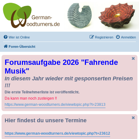
Drechseln und
Kunsthandwerk -
German-Woodturners
*Forum Sauerland*
Der Treffpunkt für Drechsler und Freunde des Kunsthandwerks
Wer ist Online
Registrieren
Anmelden
Foren-Übersicht
Forumsaufgabe 2026 "Fahrende
Musik"
In diesem Jahr wieder mit gesponserten Preisen
!!!
Die erste Teilnehmerliste ist veröffentlicht.
Da kann man noch zusteigen !!
https://www.german-woodturners.de/viewtopic.php?t=23813
Hier findest du unsere Termine
https://www.german-woodturners.de/viewtopic.php?t=23612