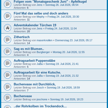
Folgen vom "Monatsgeschenk Juni" - Apfelkugel
Letzter Beitrag von
Jens
«
Sonntag 26. Juli 2026, 06:54
Antworten:
6
Fünf Mal das selbe und doch anders
Letzter Beitrag von
Mephy
«
Freitag 24. Juli 2026, 20:30
Antworten:
11
Adventskalender Türchen 19
Letzter Beitrag von
Jens
«
Freitag 24. Juli 2026, 11:04
Antworten:
20
Zithertisch
Letzter Beitrag von
maserknollen
«
Donnerstag 23. Juli 2026, 05:17
Antworten:
14
Sag es mit Blumen..
Letzter Beitrag von
Burgberger
«
Montag 20. Juli 2026, 11:55
Antworten:
4
Auftragsarbeit Puppenstäbe
Letzter Beitrag von
JaBa
«
Sonntag 19. Juli 2026, 21:41
Antworten:
5
Auftragsarbeit für eine Kutsche.
Letzter Beitrag von
JaBa
«
Sonntag 19. Juli 2026, 21:32
Antworten:
14
Buchenvase mit Durchblick,
Letzter Beitrag von
Josch
«
Sonntag 19. Juli 2026, 18:59
Antworten:
7
Buchenvase
Letzter Beitrag von
joschone
«
Sonntag 19. Juli 2026, 18:23
..der Rohrkolben im Trockendock…