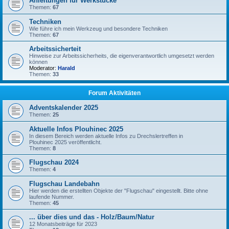
Anleitungen für Werkstücke
Themen:
67
Techniken
Wie führe ich mein Werkzeug und besondere Techniken
Themen:
67
Arbeitssicherteit
Hinweise zur Arbeitssicherheits, die eigenverantwortlich umgesetzt werden
können
Moderator:
Harald
Themen:
33
Forum Aktivitäten
Adventskalender 2025
Themen:
25
Aktuelle Infos Plouhinec 2025
In diesem Bereich werden aktuelle Infos zu Drechslertreffen in
Plouhinec 2025 veröffentlicht.
Themen:
8
Flugschau 2024
Themen:
4
Flugschau Landebahn
Hier werden die erstellten Objekte der "Flugschau" eingestellt. Bitte ohne
laufende Nummer.
Themen:
45
... über dies und das - Holz/Baum/Natur
12 Monatsbeiträge für 2023