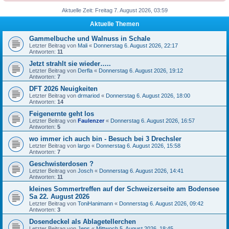
Aktuelle Zeit: Freitag 7. August 2026, 03:59
Aktuelle Themen
Gammelbuche und Walnuss in Schale
Letzter Beitrag von
Mali
«
Donnerstag 6. August 2026, 22:17
Antworten:
11
Jetzt strahlt sie wieder…..
Letzter Beitrag von
Derfla
«
Donnerstag 6. August 2026, 19:12
Antworten:
7
DFT 2026 Neuigkeiten
Letzter Beitrag von
drmariod
«
Donnerstag 6. August 2026, 18:00
Antworten:
14
Feigenernte geht los
Letzter Beitrag von
Faulenzer
«
Donnerstag 6. August 2026, 16:57
Antworten:
5
wo immer ich auch bin - Besuch bei 3 Drechsler
Letzter Beitrag von
largo
«
Donnerstag 6. August 2026, 15:58
Antworten:
7
Geschwisterdosen ?
Letzter Beitrag von
Josch
«
Donnerstag 6. August 2026, 14:41
Antworten:
11
kleines Sommertreffen auf der Schweizerseite am Bodensee
Sa 22. August 2026
Letzter Beitrag von
ToniHanimann
«
Donnerstag 6. August 2026, 09:42
Antworten:
3
Dosendeckel als Ablagetellerchen
Letzter Beitrag von
Jens
«
Mittwoch 5. August 2026, 18:45