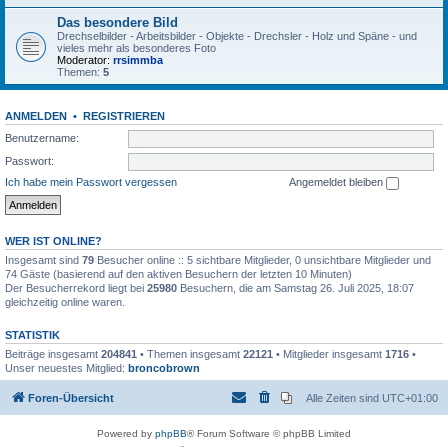
Das besondere Bild
Drechselbilder - Arbeitsbilder - Objekte - Drechsler - Holz und Späne - und
vieles mehr als besonderes Foto
Moderator:
rrsimmba
Themen:
5
ANMELDEN
•
REGISTRIEREN
Benutzername:
Passwort:
Ich habe mein Passwort vergessen
Angemeldet bleiben
WER IST ONLINE?
Insgesamt sind
79
Besucher online :: 5 sichtbare Mitglieder, 0 unsichtbare Mitglieder und
74 Gäste (basierend auf den aktiven Besuchern der letzten 10 Minuten)
Der Besucherrekord liegt bei
25980
Besuchern, die am Samstag 26. Juli 2025, 18:07
gleichzeitig online waren.
STATISTIK
Beiträge insgesamt
204841
• Themen insgesamt
22121
• Mitglieder insgesamt
1716
•
Unser neuestes Mitglied:
broncobrown
Foren-Übersicht
Alle Zeiten sind
UTC+01:00
Powered by
phpBB
® Forum Software © phpBB Limited