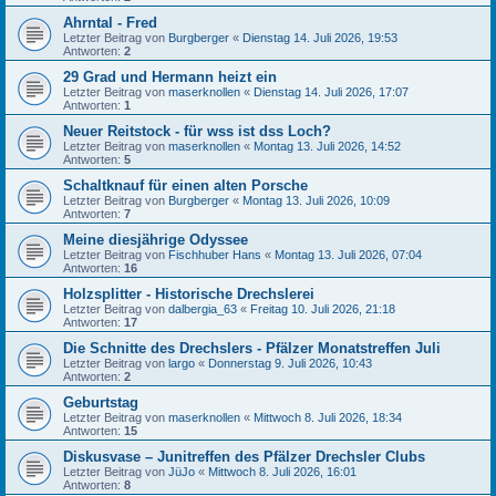
Ahrntal - Fred
Letzter Beitrag von
Burgberger
«
Dienstag 14. Juli 2026, 19:53
Antworten:
2
29 Grad und Hermann heizt ein
Letzter Beitrag von
maserknollen
«
Dienstag 14. Juli 2026, 17:07
Antworten:
1
Neuer Reitstock - für wss ist dss Loch?
Letzter Beitrag von
maserknollen
«
Montag 13. Juli 2026, 14:52
Antworten:
5
Schaltknauf für einen alten Porsche
Letzter Beitrag von
Burgberger
«
Montag 13. Juli 2026, 10:09
Antworten:
7
Meine diesjährige Odyssee
Letzter Beitrag von
Fischhuber Hans
«
Montag 13. Juli 2026, 07:04
Antworten:
16
Holzsplitter - Historische Drechslerei
Letzter Beitrag von
dalbergia_63
«
Freitag 10. Juli 2026, 21:18
Antworten:
17
Die Schnitte des Drechslers - Pfälzer Monatstreffen Juli
Letzter Beitrag von
largo
«
Donnerstag 9. Juli 2026, 10:43
Antworten:
2
Geburtstag
Letzter Beitrag von
maserknollen
«
Mittwoch 8. Juli 2026, 18:34
Antworten:
15
Diskusvase – Junitreffen des Pfälzer Drechsler Clubs
Letzter Beitrag von
JüJo
«
Mittwoch 8. Juli 2026, 16:01
Antworten:
8