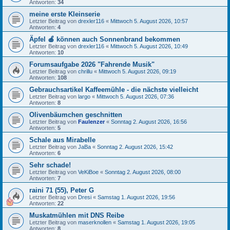
Antworten:
34
meine erste Kleinserie
Letzter Beitrag von
drexler116
«
Mittwoch 5. August 2026, 10:57
Antworten:
4
Äpfel 🍎 können auch Sonnenbrand bekommen
Letzter Beitrag von
drexler116
«
Mittwoch 5. August 2026, 10:49
Antworten:
10
Forumsaufgabe 2026 "Fahrende Musik"
Letzter Beitrag von
chrillu
«
Mittwoch 5. August 2026, 09:19
Antworten:
108
Gebrauchsartikel Kaffeemühle - die nächste vielleicht
Letzter Beitrag von
largo
«
Mittwoch 5. August 2026, 07:36
Antworten:
8
Olivenbäumchen geschnitten
Letzter Beitrag von
Faulenzer
«
Sonntag 2. August 2026, 16:56
Antworten:
5
Schale aus Mirabelle
Letzter Beitrag von
JaBa
«
Sonntag 2. August 2026, 15:42
Antworten:
6
Sehr schade!
Letzter Beitrag von
VeKiBoe
«
Sonntag 2. August 2026, 08:00
Antworten:
7
raini 71 (55), Peter G
Letzter Beitrag von
Dresi
«
Samstag 1. August 2026, 19:56
Antworten:
22
Muskatmühlen mit DNS Reibe
Letzter Beitrag von
maserknollen
«
Samstag 1. August 2026, 19:05
Antworten:
8