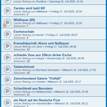
Letzter Beitrag von
Rustikus
«
Samstag 18. Juli 2026, 14:16
Carsten wird bald 60!
Letzter Beitrag von
Wildhauer
«
Freitag 17. Juli 2026, 15:34
Antworten:
9
Wildhauer (65)
Letzter Beitrag von
Wildhauer
«
Freitag 17. Juli 2026, 15:29
Antworten:
7
Eschenschale
Letzter Beitrag von
bernie
«
Freitag 17. Juli 2026, 08:57
Antworten:
5
Kreisellabyrinth Ahorn und Nußbaum
Letzter Beitrag von
Jens
«
Freitag 17. Juli 2026, 06:38
Antworten:
13
schlanke Vase aus 100cm dicker Esche
Letzter Beitrag von
kaspar
«
Donnerstag 16. Juli 2026, 09:45
Antworten:
10
Salatschüssel
Letzter Beitrag von
Bernhard Schneider
«
Mittwoch 15. Juli 2026, 17:35
Antworten:
16
Zwischenstand Galerie "Vielfalt"
Letzter Beitrag von
chuede
«
Mittwoch 15. Juli 2026, 10:17
Schachbrett aus Bernstein
Letzter Beitrag von
Minidrechsler
«
Mittwoch 15. Juli 2026, 07:46
Antworten:
11
ein Hoch auf die Deutsche Post
Letzter Beitrag von
maserknollen
«
Mittwoch 15. Juli 2026, 05:11
Antworten:
2