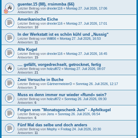
guenter.15 (88), rrsimmba (66)
Letzter Beitrag von
drexler116
«
Montag 27. Juli 2026, 17:06
Antworten:
25
Amerikanische Eiche
Letzter Beitrag von
drexler116
«
Montag 27. Juli 2026, 17:01
Antworten:
10
In der Werkstatt ist es schön kühl und „Nussig“
Letzter Beitrag von
Willi56
«
Montag 27. Juli 2026, 16:53
Antworten:
11
Alte Kugel
Letzter Beitrag von
drexler116
«
Montag 27. Juli 2026, 16:45
Antworten:
15
.... gefällt, vorgedrechselt, getrocknet, fertig
Letzter Beitrag von
holzulfi72
«
Montag 27. Juli 2026, 08:07
Antworten:
21
Zwei Versuche in Buche
Letzter Beitrag von
GärtnermeisterD
«
Sonntag 26. Juli 2026, 12:17
Antworten:
3
Muss es denn immer nur wieder «Rund» sein?
Letzter Beitrag von
holzulfi72
«
Sonntag 26. Juli 2026, 09:30
Antworten:
6
Folgen vom "Monatsgeschenk Juni" - Apfelkugel
Letzter Beitrag von
Jens
«
Sonntag 26. Juli 2026, 06:54
Antworten:
6
Fünf Mal das selbe und doch anders
Letzter Beitrag von
Mephy
«
Freitag 24. Juli 2026, 20:30
Antworten:
11