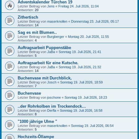
Adventskalender Türchen 19
Letzter Beitrag von
Jens
«
Freitag 24. Juli 2026, 11:04
Antworten:
20
Zithertisch
Letzter Beitrag von
maserknollen
«
Donnerstag 23. Juli 2026, 05:17
Antworten:
14
Sag es mit Blumen..
Letzter Beitrag von
Burgberger
«
Montag 20. Juli 2026, 11:55
Antworten:
4
Auftragsarbeit Puppenstäbe
Letzter Beitrag von
JaBa
«
Sonntag 19. Juli 2026, 21:41
Antworten:
5
Auftragsarbeit für eine Kutsche.
Letzter Beitrag von
JaBa
«
Sonntag 19. Juli 2026, 21:32
Antworten:
14
Buchenvase mit Durchblick,
Letzter Beitrag von
Josch
«
Sonntag 19. Juli 2026, 18:59
Antworten:
7
Buchenvase
Letzter Beitrag von
joschone
«
Sonntag 19. Juli 2026, 18:23
..der Rohrkolben im Trockendock…
Letzter Beitrag von
Derfla
«
Sonntag 19. Juli 2026, 16:58
Antworten:
8
"1000 jährige Ulme "
Letzter Beitrag von
maserknollen
«
Sonntag 19. Juli 2026, 06:54
Antworten:
5
Hochzeits-Öllampe