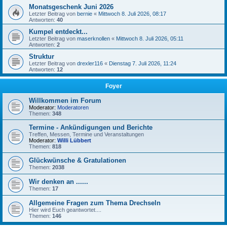
Monatsgeschenk Juni 2026
Letzter Beitrag von
bernie
«
Mittwoch 8. Juli 2026, 08:17
Antworten:
40
Kumpel entdeckt...
Letzter Beitrag von
maserknollen
«
Mittwoch 8. Juli 2026, 05:11
Antworten:
2
Struktur
Letzter Beitrag von
drexler116
«
Dienstag 7. Juli 2026, 11:24
Antworten:
12
Foyer
Willkommen im Forum
Moderator:
Moderatoren
Themen:
348
Termine - Ankündigungen und Berichte
Treffen, Messen, Termine und Veranstaltungen
Moderator:
Willi Lübbert
Themen:
818
Glückwünsche & Gratulationen
Themen:
2038
Wir denken an ......
Themen:
17
Allgemeine Fragen zum Thema Drechseln
Hier wird Euch geantwortet....
Themen:
146