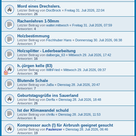
Mord eines Drechslers.
Letzter Beitrag von
DocBrock
«
Freitag 31. Juli 2026, 22:04
Antworten:
26
Rachenlehren 1-50mm
Letzter Beitrag von
walter.mittwoch
«
Freitag 31. Juli 2026, 07:59
Antworten:
4
Holzbestimmung
Letzter Beitrag von
Fischhuber Hans
«
Donnerstag 30. Juli 2026, 06:38
Antworten:
7
Holzsplitter - Lederbearbeitung
Letzter Beitrag von
dalbergia_63
«
Mittwoch 29. Juli 2026, 17:42
Antworten:
16
h.-jürgen kelle (83)
Letzter Beitrag von
WilhFried
«
Mittwoch 29. Juli 2026, 09:37
Antworten:
36
Blutende Schale
Letzter Beitrag von
JaBa
«
Dienstag 28. Juli 2026, 20:47
Antworten:
7
Geburtstagsgrüße ins Sauerland
Letzter Beitrag von
Derfla
«
Dienstag 28. Juli 2026, 18:48
Antworten:
26
Ist der Klimawandel schuld
Letzter Beitrag von
chrillu
«
Dienstag 28. Juli 2026, 11:53
Antworten:
6
Kompressor auch (!) für Airbrush geeignet gesucht
Letzter Beitrag von
Faulenzer
«
Dienstag 28. Juli 2026, 06:46
Antworten:
19