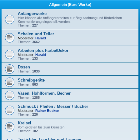
Allgemein (Eure Werke)
Anfängerwerke
Hier können alle Anfängerarbeiten zur Begutachtung und förderlichen
Kommentierung eingestellt werden.
Themen:
227
Schalen und Teller
Moderator:
Harald
Themen:
3662
Arbeiten plus Farbe/Dekor
Moderator:
Harald
Themen:
133
Dosen
Themen:
1030
Schreibgeräte
Themen:
863
Vasen, Hohlformen, Becher
Themen:
1285
Schmuck / Pfeifen / Messer / Bücher
Moderator:
Rainer Bucken
Themen:
226
Kreisel
Vom größten bis zum kleinsten
Themen:
182
Teelichter, Leuchter und Lampen