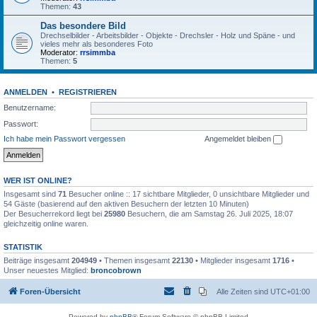
Themen:
43
Das besondere Bild
Drechselbilder - Arbeitsbilder - Objekte - Drechsler - Holz und Späne - und
vieles mehr als besonderes Foto
Moderator:
rrsimmba
Themen:
5
ANMELDEN
•
REGISTRIEREN
Benutzername:
Passwort:
Ich habe mein Passwort vergessen
Angemeldet bleiben
WER IST ONLINE?
Insgesamt sind
71
Besucher online :: 17 sichtbare Mitglieder, 0 unsichtbare Mitglieder und
54 Gäste (basierend auf den aktiven Besuchern der letzten 10 Minuten)
Der Besucherrekord liegt bei
25980
Besuchern, die am Samstag 26. Juli 2025, 18:07
gleichzeitig online waren.
STATISTIK
Beiträge insgesamt
204949
• Themen insgesamt
22130
• Mitglieder insgesamt
1716
•
Unser neuestes Mitglied:
broncobrown
Foren-Übersicht
Alle Zeiten sind
UTC+01:00
Powered by
phpBB
® Forum Software © phpBB Limited