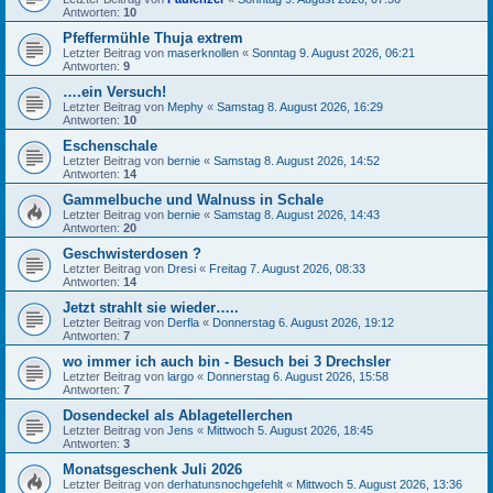
Antworten:
10
Pfeffermühle Thuja extrem
Letzter Beitrag von
maserknollen
«
Sonntag 9. August 2026, 06:21
Antworten:
9
….ein Versuch!
Letzter Beitrag von
Mephy
«
Samstag 8. August 2026, 16:29
Antworten:
10
Eschenschale
Letzter Beitrag von
bernie
«
Samstag 8. August 2026, 14:52
Antworten:
14
Gammelbuche und Walnuss in Schale
Letzter Beitrag von
bernie
«
Samstag 8. August 2026, 14:43
Antworten:
20
Geschwisterdosen ?
Letzter Beitrag von
Dresi
«
Freitag 7. August 2026, 08:33
Antworten:
14
Jetzt strahlt sie wieder…..
Letzter Beitrag von
Derfla
«
Donnerstag 6. August 2026, 19:12
Antworten:
7
wo immer ich auch bin - Besuch bei 3 Drechsler
Letzter Beitrag von
largo
«
Donnerstag 6. August 2026, 15:58
Antworten:
7
Dosendeckel als Ablagetellerchen
Letzter Beitrag von
Jens
«
Mittwoch 5. August 2026, 18:45
Antworten:
3
Monatsgeschenk Juli 2026
Letzter Beitrag von
derhatunsnochgefehlt
«
Mittwoch 5. August 2026, 13:36