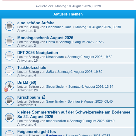
Aktuelle Zeit: Montag 10. August 2026, 07:28
Aktuelle Themen
eine schöne Aufabe
Letzter Beitrag von
Fischhuber Hans
«
Montag 10. August 2026, 06:30
Antworten:
8
Monatsgeschenk August 2026
Letzter Beitrag von
Derfla
«
Sonntag 9. August 2026, 21:26
Antworten:
3
DFT 2026 Neuigkeiten
Letzter Beitrag von
Kirschbaum
«
Sonntag 9. August 2026, 19:52
Antworten:
16
Teakholzschale
Letzter Beitrag von
JaBa
«
Sonntag 9. August 2026, 19:39
Antworten:
4
DirkM (60)
Letzter Beitrag von
Siegerländer
«
Sonntag 9. August 2026, 13:34
Antworten:
20
Kirschbaum 🍒
Letzter Beitrag von
Sauerländer
«
Sonntag 9. August 2026, 09:40
Antworten:
3
kleines Sommertreffen auf der Schweizerseite am Bodensee
Sa 22. August 2026
Letzter Beitrag von
maserknollen
«
Sonntag 9. August 2026, 08:40
Antworten:
4
Feigenernte geht los
Letzter Beitrag von
Faulenzer
«
Sonntag 9. August 2026, 07:56