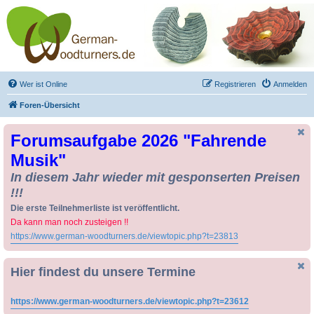
Drechseln und
Kunsthandwerk -
German-Woodturners
*Forum Sauerland*
Der Treffpunkt für Drechsler und Freunde des Kunsthandwerks
Wer ist Online
Registrieren
Anmelden
Foren-Übersicht
Forumsaufgabe 2026 "Fahrende
Musik"
In diesem Jahr wieder mit gesponserten Preisen
!!!
Die erste Teilnehmerliste ist veröffentlicht.
Da kann man noch zusteigen !!
https://www.german-woodturners.de/viewtopic.php?t=23813
Hier findest du unsere Termine
https://www.german-woodturners.de/viewtopic.php?t=23612