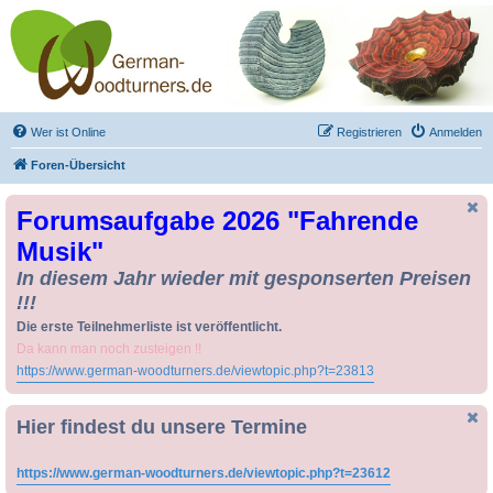
Drechseln und
Kunsthandwerk -
German-Woodturners
*Forum Sauerland*
Der Treffpunkt für Drechsler und Freunde des Kunsthandwerks
Wer ist Online
Registrieren
Anmelden
Foren-Übersicht
Forumsaufgabe 2026 "Fahrende
Musik"
In diesem Jahr wieder mit gesponserten Preisen
!!!
Die erste Teilnehmerliste ist veröffentlicht.
Da kann man noch zusteigen !!
https://www.german-woodturners.de/viewtopic.php?t=23813
Hier findest du unsere Termine
https://www.german-woodturners.de/viewtopic.php?t=23612