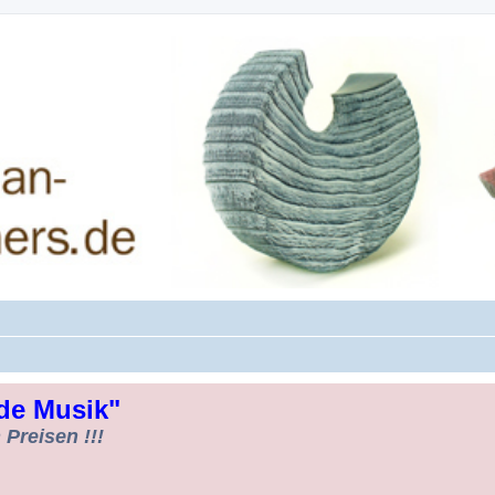
rman-Woodturners *Forum Sauerland*
de Musik"
Preisen !!!