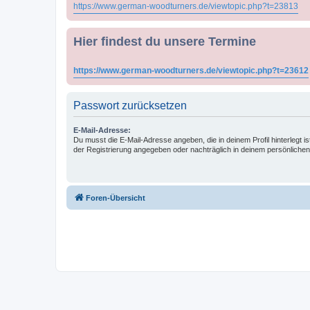
https://www.german-woodturners.de/viewtopic.php?t=23813
Hier findest du unsere Termine
https://www.german-woodturners.de/viewtopic.php?t=23612
Passwort zurücksetzen
E-Mail-Adresse:
Du musst die E-Mail-Adresse angeben, die in deinem Profil hinterlegt is
der Registrierung angegeben oder nachträglich in deinem persönlichen
Foren-Übersicht