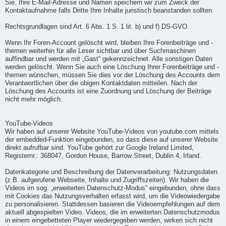
Sie. Ihre E-Mail-Adresse und Namen speichern wir zum Zweck der
Kontaktaufnahme falls Dritte Ihre Inhalte juristisch beanstanden sollten.
Rechtsgrundlagen sind Art. 6 Abs. 1 S. 1 lit. b) und f) DS-GVO.
Wenn Ihr Foren-Account gelöscht wird, bleiben Ihre Forenbeiträge und -
themen weiterhin für alle Leser sichtbar und über Suchmaschinen
auffindbar und werden mit „Gast“ gekennzeichnet. Alle sonstigen Daten
werden gelöscht. Wenn Sie auch eine Löschung Ihrer Forenbeiträge und -
themen wünschen, müssen Sie dies vor der Löschung des Accounts dem
Verantwortlichen über die obigen Kontaktdaten mitteilen. Nach der
Löschung des Accounts ist eine Zuordnung und Löschung der Beiträge
nicht mehr möglich.
YouTube-Videos
Wir haben auf unserer Website YouTube-Videos von youtube.com mittels
der embedded-Funktion eingebunden, so dass diese auf unserer Website
direkt aufrufbar sind. YouTube gehört zur Google Ireland Limited,
Registernr.: 368047, Gordon House, Barrow Street, Dublin 4, Irland.
Datenkategorie und Beschreibung der Datenverarbeitung: Nutzungsdaten
(z.B. aufgerufene Webseite, Inhalte und Zugriffszeiten). Wir haben die
Videos im sog. „erweiterten Datenschutz-Modus“ eingebunden, ohne dass
mit Cookies das Nutzungsverhalten erfasst wird, um die Videowiedergabe
zu personalisieren. Stattdessen basieren die Videoempfehlungen auf dem
aktuell abgespielten Video. Videos, die im erweiterten Datenschutzmodus
in einem eingebetteten Player wiedergegeben werden, wirken sich nicht