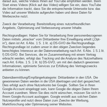
darauf aus, welche Videos Ihnen auf YouTube empfohlen werden. Beim
Start eines Videos (Klick auf das Video) willigen Sie ein, dass YouTube
die Information trackt, dass Sie die entsprechende Unterseite bzw. das
Video auf unserer Website aufgerufen haben und diese Daten für
Werbezecke nutzt.
Zweck der Verarbeitung: Bereitstellung eines nutzerfreundlichen
Angebots, Optimierung und Verbesserung unserer Inhalte.
Rechtsgrundlagen: Haben Sie für Verarbeitung Ihrer personenbezogenen
Daten mittels „etracker“ vom Drittanbieter Ihre Einwilligung erteilt („Opt-
in“), dann ist Art. 6 Abs. 1 S. 1 lit. a) DS-GVO die Rechtsgrundlage.
Rechtsgrundlage ist zudem unser in den obigen Zwecken liegendes
berechtigtes Interesse an der Datenverarbeitung nach Art. 6 Abs. 1 S.1 lit.
f) DS-GVO. Bei Services, die im Zusammenhang mit einem Vertrag
erbracht werden, erfolgt das Tracking und die Analyse des Nutzerhaltens
nach Art. 6 Abs. 1 S. 1 lit. b) DS-GVO, um mit den dadurch gewonnen
Informationen, optimierte Services zur Erfüllung des Vertragszwecks
anbieten zu können.
Datenübermittlung/Empfängerkategorie: Drittanbieter in den USA. Die
gewonnenen Daten werden in die USA übertragen und dort gespeichert.
Dies erfolgt auch ohne Nutzerkonto bei Google. Sollten Sie in Ihren
Google-Account eingeloggt sein, kann Google die obigen Daten Ihrem
Account zuordnen. Wenn Sie dies nicht wünschen, müssen Sie sich in
Ihrem Google-Account ausloggen. Google erstellt aus solchen Daten
Nutzerprofile und nutzt diese Daten zum Zwecke der Werbung,
Marktforschung oder Optimierung seiner Websites.