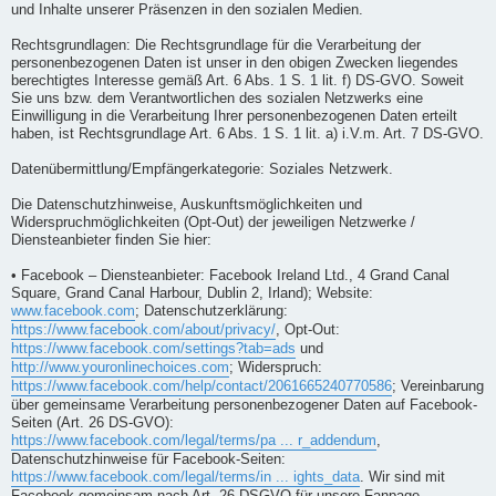
und Inhalte unserer Präsenzen in den sozialen Medien.
Rechtsgrundlagen: Die Rechtsgrundlage für die Verarbeitung der
personenbezogenen Daten ist unser in den obigen Zwecken liegendes
berechtigtes Interesse gemäß Art. 6 Abs. 1 S. 1 lit. f) DS-GVO. Soweit
Sie uns bzw. dem Verantwortlichen des sozialen Netzwerks eine
Einwilligung in die Verarbeitung Ihrer personenbezogenen Daten erteilt
haben, ist Rechtsgrundlage Art. 6 Abs. 1 S. 1 lit. a) i.V.m. Art. 7 DS-GVO.
Datenübermittlung/Empfängerkategorie: Soziales Netzwerk.
Die Datenschutzhinweise, Auskunftsmöglichkeiten und
Widerspruchmöglichkeiten (Opt-Out) der jeweiligen Netzwerke /
Diensteanbieter finden Sie hier:
• Facebook – Diensteanbieter: Facebook Ireland Ltd., 4 Grand Canal
Square, Grand Canal Harbour, Dublin 2, Irland); Website:
www.facebook.com
; Datenschutzerklärung:
https://www.facebook.com/about/privacy/
, Opt-Out:
https://www.facebook.com/settings?tab=ads
und
http://www.youronlinechoices.com
; Widerspruch:
https://www.facebook.com/help/contact/2061665240770586
; Vereinbarung
über gemeinsame Verarbeitung personenbezogener Daten auf Facebook-
Seiten (Art. 26 DS-GVO):
https://www.facebook.com/legal/terms/pa ... r_addendum
,
Datenschutzhinweise für Facebook-Seiten:
https://www.facebook.com/legal/terms/in ... ights_data
. Wir sind mit