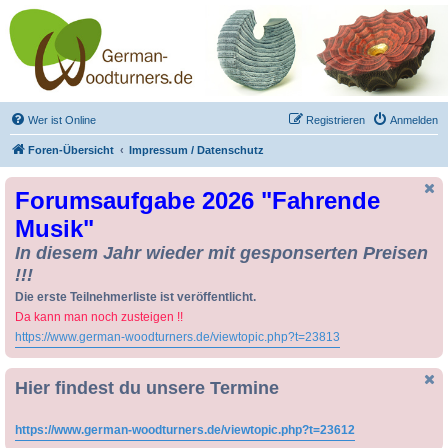
Drechseln und
Kunsthandwerk -
German-Woodturners
*Forum Sauerland*
Der Treffpunkt für Drechsler und Freunde des Kunsthandwerks
Wer ist Online
Registrieren
Anmelden
Foren-Übersicht
Impressum / Datenschutz
Forumsaufgabe 2026 "Fahrende
Musik"
In diesem Jahr wieder mit gesponserten Preisen
!!!
Die erste Teilnehmerliste ist veröffentlicht.
Da kann man noch zusteigen !!
https://www.german-woodturners.de/viewtopic.php?t=23813
Hier findest du unsere Termine
https://www.german-woodturners.de/viewtopic.php?t=23612