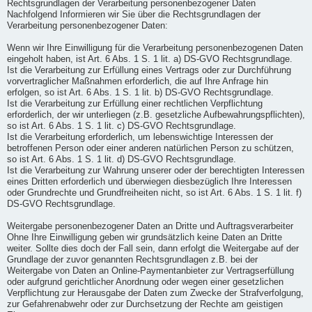
Rechtsgrundlagen der Verarbeitung personenbezogener Daten
Nachfolgend Informieren wir Sie über die Rechtsgrundlagen der
Verarbeitung personenbezogener Daten:
Wenn wir Ihre Einwilligung für die Verarbeitung personenbezogenen Daten
eingeholt haben, ist Art. 6 Abs. 1 S. 1 lit. a) DS-GVO Rechtsgrundlage.
Ist die Verarbeitung zur Erfüllung eines Vertrags oder zur Durchführung
vorvertraglicher Maßnahmen erforderlich, die auf Ihre Anfrage hin
erfolgen, so ist Art. 6 Abs. 1 S. 1 lit. b) DS-GVO Rechtsgrundlage.
Ist die Verarbeitung zur Erfüllung einer rechtlichen Verpflichtung
erforderlich, der wir unterliegen (z.B. gesetzliche Aufbewahrungspflichten),
so ist Art. 6 Abs. 1 S. 1 lit. c) DS-GVO Rechtsgrundlage.
Ist die Verarbeitung erforderlich, um lebenswichtige Interessen der
betroffenen Person oder einer anderen natürlichen Person zu schützen,
so ist Art. 6 Abs. 1 S. 1 lit. d) DS-GVO Rechtsgrundlage.
Ist die Verarbeitung zur Wahrung unserer oder der berechtigten Interessen
eines Dritten erforderlich und überwiegen diesbezüglich Ihre Interessen
oder Grundrechte und Grundfreiheiten nicht, so ist Art. 6 Abs. 1 S. 1 lit. f)
DS-GVO Rechtsgrundlage.
Weitergabe personenbezogener Daten an Dritte und Auftragsverarbeiter
Ohne Ihre Einwilligung geben wir grundsätzlich keine Daten an Dritte
weiter. Sollte dies doch der Fall sein, dann erfolgt die Weitergabe auf der
Grundlage der zuvor genannten Rechtsgrundlagen z.B. bei der
Weitergabe von Daten an Online-Paymentanbieter zur Vertragserfüllung
oder aufgrund gerichtlicher Anordnung oder wegen einer gesetzlichen
Verpflichtung zur Herausgabe der Daten zum Zwecke der Strafverfolgung,
zur Gefahrenabwehr oder zur Durchsetzung der Rechte am geistigen