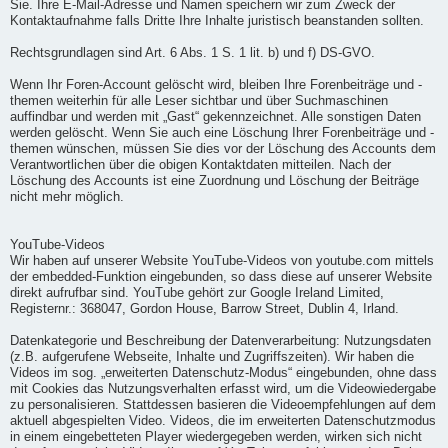
Sie. Ihre E-Mail-Adresse und Namen speichern wir zum Zweck der
Kontaktaufnahme falls Dritte Ihre Inhalte juristisch beanstanden sollten.
Rechtsgrundlagen sind Art. 6 Abs. 1 S. 1 lit. b) und f) DS-GVO.
Wenn Ihr Foren-Account gelöscht wird, bleiben Ihre Forenbeiträge und -
themen weiterhin für alle Leser sichtbar und über Suchmaschinen
auffindbar und werden mit „Gast“ gekennzeichnet. Alle sonstigen Daten
werden gelöscht. Wenn Sie auch eine Löschung Ihrer Forenbeiträge und -
themen wünschen, müssen Sie dies vor der Löschung des Accounts dem
Verantwortlichen über die obigen Kontaktdaten mitteilen. Nach der
Löschung des Accounts ist eine Zuordnung und Löschung der Beiträge
nicht mehr möglich.
YouTube-Videos
Wir haben auf unserer Website YouTube-Videos von youtube.com mittels
der embedded-Funktion eingebunden, so dass diese auf unserer Website
direkt aufrufbar sind. YouTube gehört zur Google Ireland Limited,
Registernr.: 368047, Gordon House, Barrow Street, Dublin 4, Irland.
Datenkategorie und Beschreibung der Datenverarbeitung: Nutzungsdaten
(z.B. aufgerufene Webseite, Inhalte und Zugriffszeiten). Wir haben die
Videos im sog. „erweiterten Datenschutz-Modus“ eingebunden, ohne dass
mit Cookies das Nutzungsverhalten erfasst wird, um die Videowiedergabe
zu personalisieren. Stattdessen basieren die Videoempfehlungen auf dem
aktuell abgespielten Video. Videos, die im erweiterten Datenschutzmodus
in einem eingebetteten Player wiedergegeben werden, wirken sich nicht