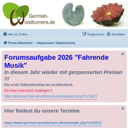
Drechseln und
Kunsthandwerk -
German-Woodturners
*Forum Sauerland*
Der Treffpunkt für Drechsler und Freunde des Kunsthandwerks
Wer ist Online
Registrieren
Anmelden
Foren-Übersicht
Impressum / Datenschutz
Forumsaufgabe 2026 "Fahrende
Musik"
In diesem Jahr wieder mit gesponserten Preisen
!!!
Die erste Teilnehmerliste ist veröffentlicht.
Da kann man noch zusteigen !!
https://www.german-woodturners.de/viewtopic.php?t=23813
Hier findest du unsere Termine
https://www.german-woodturners.de/viewtopic.php?t=23612