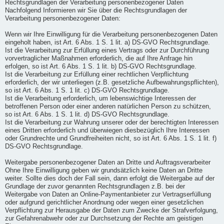
Rechtsgrundlagen der Verarbeitung personenbezogener Daten
Nachfolgend Informieren wir Sie über die Rechtsgrundlagen der
Verarbeitung personenbezogener Daten:
Wenn wir Ihre Einwilligung für die Verarbeitung personenbezogenen Daten
eingeholt haben, ist Art. 6 Abs. 1 S. 1 lit. a) DS-GVO Rechtsgrundlage.
Ist die Verarbeitung zur Erfüllung eines Vertrags oder zur Durchführung
vorvertraglicher Maßnahmen erforderlich, die auf Ihre Anfrage hin
erfolgen, so ist Art. 6 Abs. 1 S. 1 lit. b) DS-GVO Rechtsgrundlage.
Ist die Verarbeitung zur Erfüllung einer rechtlichen Verpflichtung
erforderlich, der wir unterliegen (z.B. gesetzliche Aufbewahrungspflichten),
so ist Art. 6 Abs. 1 S. 1 lit. c) DS-GVO Rechtsgrundlage.
Ist die Verarbeitung erforderlich, um lebenswichtige Interessen der
betroffenen Person oder einer anderen natürlichen Person zu schützen,
so ist Art. 6 Abs. 1 S. 1 lit. d) DS-GVO Rechtsgrundlage.
Ist die Verarbeitung zur Wahrung unserer oder der berechtigten Interessen
eines Dritten erforderlich und überwiegen diesbezüglich Ihre Interessen
oder Grundrechte und Grundfreiheiten nicht, so ist Art. 6 Abs. 1 S. 1 lit. f)
DS-GVO Rechtsgrundlage.
Weitergabe personenbezogener Daten an Dritte und Auftragsverarbeiter
Ohne Ihre Einwilligung geben wir grundsätzlich keine Daten an Dritte
weiter. Sollte dies doch der Fall sein, dann erfolgt die Weitergabe auf der
Grundlage der zuvor genannten Rechtsgrundlagen z.B. bei der
Weitergabe von Daten an Online-Paymentanbieter zur Vertragserfüllung
oder aufgrund gerichtlicher Anordnung oder wegen einer gesetzlichen
Verpflichtung zur Herausgabe der Daten zum Zwecke der Strafverfolgung,
zur Gefahrenabwehr oder zur Durchsetzung der Rechte am geistigen