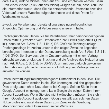
darauf aus, welche Videos Ihnen auf YouTube empfohlen werden. Beim
Start eines Videos (Klick auf das Video) willigen Sie ein, dass YouTube
die Information trackt, dass Sie die entsprechende Unterseite bzw. das
Video auf unserer Website aufgerufen haben und diese Daten für
Werbezecke nutzt.
Zweck der Verarbeitung: Bereitstellung eines nutzerfreundlichen
Angebots, Optimierung und Verbesserung unserer Inhalte.
Rechtsgrundlagen: Haben Sie für Verarbeitung Ihrer personenbezogenen
Daten mittels „etracker“ vom Drittanbieter Ihre Einwilligung erteilt („Opt-
in“), dann ist Art. 6 Abs. 1 S. 1 lit. a) DS-GVO die Rechtsgrundlage.
Rechtsgrundlage ist zudem unser in den obigen Zwecken liegendes
berechtigtes Interesse an der Datenverarbeitung nach Art. 6 Abs. 1 S.1 lit.
f) DS-GVO. Bei Services, die im Zusammenhang mit einem Vertrag
erbracht werden, erfolgt das Tracking und die Analyse des Nutzerhaltens
nach Art. 6 Abs. 1 S. 1 lit. b) DS-GVO, um mit den dadurch gewonnen
Informationen, optimierte Services zur Erfüllung des Vertragszwecks
anbieten zu können.
Datenübermittlung/Empfängerkategorie: Drittanbieter in den USA. Die
gewonnenen Daten werden in die USA übertragen und dort gespeichert.
Dies erfolgt auch ohne Nutzerkonto bei Google. Sollten Sie in Ihren
Google-Account eingeloggt sein, kann Google die obigen Daten Ihrem
Account zuordnen. Wenn Sie dies nicht wünschen, müssen Sie sich in
Ihrem Google-Account ausloggen. Google erstellt aus solchen Daten
Nutzerprofile und nutzt diese Daten zum Zwecke der Werbung,
Marktforschung oder Optimierung seiner Websites.