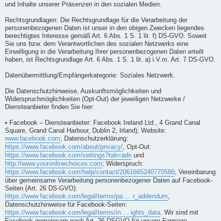
und Inhalte unserer Präsenzen in den sozialen Medien.
Rechtsgrundlagen: Die Rechtsgrundlage für die Verarbeitung der
personenbezogenen Daten ist unser in den obigen Zwecken liegendes
berechtigtes Interesse gemäß Art. 6 Abs. 1 S. 1 lit. f) DS-GVO. Soweit
Sie uns bzw. dem Verantwortlichen des sozialen Netzwerks eine
Einwilligung in die Verarbeitung Ihrer personenbezogenen Daten erteilt
haben, ist Rechtsgrundlage Art. 6 Abs. 1 S. 1 lit. a) i.V.m. Art. 7 DS-GVO.
Datenübermittlung/Empfängerkategorie: Soziales Netzwerk.
Die Datenschutzhinweise, Auskunftsmöglichkeiten und
Widerspruchmöglichkeiten (Opt-Out) der jeweiligen Netzwerke /
Diensteanbieter finden Sie hier:
• Facebook – Diensteanbieter: Facebook Ireland Ltd., 4 Grand Canal
Square, Grand Canal Harbour, Dublin 2, Irland); Website:
www.facebook.com
; Datenschutzerklärung:
https://www.facebook.com/about/privacy/
, Opt-Out:
https://www.facebook.com/settings?tab=ads
und
http://www.youronlinechoices.com
; Widerspruch:
https://www.facebook.com/help/contact/2061665240770586
; Vereinbarung
über gemeinsame Verarbeitung personenbezogener Daten auf Facebook-
Seiten (Art. 26 DS-GVO):
https://www.facebook.com/legal/terms/pa ... r_addendum
,
Datenschutzhinweise für Facebook-Seiten:
https://www.facebook.com/legal/terms/in ... ights_data
. Wir sind mit